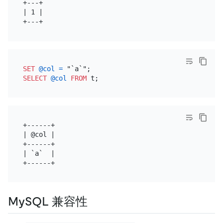
+---+

| 1 |

SET
@col
=
SELECT
@col
FROM
+------+

| @col |

+------+

| `a`  |

MySQL 兼容性