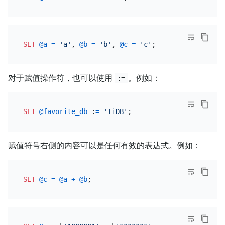
SET
@a
=
'a'
, 
@b
=
'b'
, 
@c
=
'c'
对于赋值操作符，也可以使用
。例如：
:=
SET
@favorite_db
 :
=
'TiDB'
赋值符号右侧的内容可以是任何有效的表达式。例如：
SET
@c
=
@a
+
@b