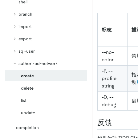
shell
branch
import
标志
描
export
sql-user
--no-
禁
color
authorized-network
-P, --
指
create
profile
动
string
delete
-D, --
启
list
debug
update
反馈
completion