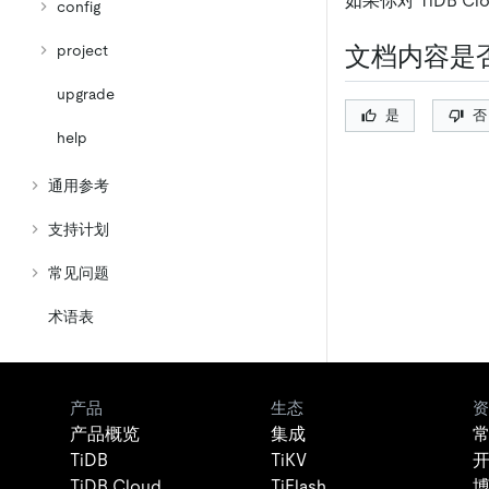
如果你对 TiDB C
config
文档内容是
project
upgrade
是
否
help
通用参考
支持计划
常见问题
术语表
产品
生态
资
产品概览
集成
TiDB
TiKV
TiDB Cloud
TiFlash