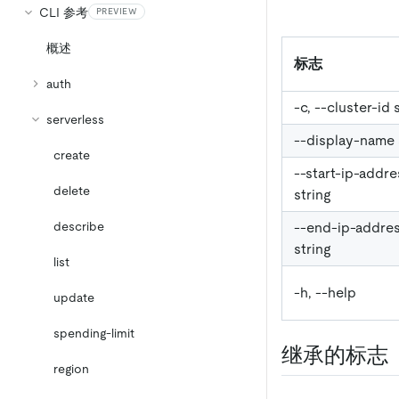
CLI 参考
PREVIEW
概述
标志
auth
-c, --cluster-id 
serverless
--display-name 
create
--start-ip-addre
delete
string
--end-ip-addre
describe
string
list
-h, --help
update
spending-limit
继承的标志
region