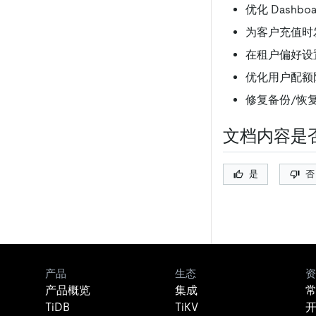
优化 Dashbo
为客户充值时
在租户偏好设置
优化用户配额
修复备份/恢
文档内容是
是
否
产品
生态
资
产品概览
集成
TiDB
TiKV