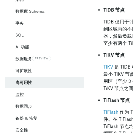
TiDB 节点
数据库 Schema
TiDB 仅用于
事务
到区域内的不
SQL
器，然后负载均衡
至少有两个 T
AI 功能
TiKV 节点
数据服务
PREVIEW
TiKV
是 TiDB
可扩展性
最小 TiKV 
用区（至少 
高可用性
TiKV 节点
监控
TiFlash 节点
数据同步
TiFlash
作为 
备份 & 恢复
件。在 TiFla
TiFlash 
安全性