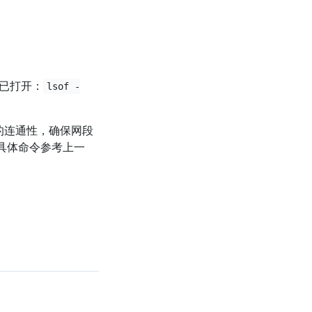
端口已打开：
lsof -
端口之间的连通性，确保网段
。具体命令参考上一