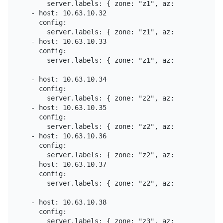
      server.labels: { zone: "z1", az: "az1", rack:
  - host: 10.63.10.32

    config:

      server.labels: { zone: "z1", az: "az1", rack:
  - host: 10.63.10.33

    config:

      server.labels: { zone: "z1", az: "az1", rack:
  - host: 10.63.10.34

    config:

      server.labels: { zone: "z2", az: "az2", rack:
  - host: 10.63.10.35

    config:

      server.labels: { zone: "z2", az: "az2", rack:
  - host: 10.63.10.36

    config:

      server.labels: { zone: "z2", az: "az2", rack:
  - host: 10.63.10.37

    config:

      server.labels: { zone: "z2", az: "az2", rack:
  - host: 10.63.10.38

    config:

      server.labels: { zone: "z3", az: "az3", rack: