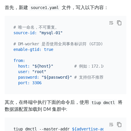
首先，新建
文件，写入以下内容：
source1.yaml
# 唯一命名，不可重复。
source-id:
"mysql-01"
# DM-worker 是否使用全局事务标识符 (GTID) 拉取 bi
enable-gtid:
true
from:
host:
"${host}"
# 例如：172.16.10.81
user:
"root"
password:
"${password}"
# 支持但不推荐使用明文密码，建
port:
3306
其次，在终端中执行下面的命令后，使用
将
tiup dmctl
数据源配置加载到 DM 集群中:
tiup dmctl --master-addr 
${advertise-addr}