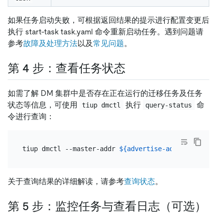
如果任务启动失败，可根据返回结果的提示进行配置变更后
执行 start-task task.yaml 命令重新启动任务。遇到问题请
参考
故障及处理方法
以及
常见问题
。
第 4 步：查看任务状态
如需了解 DM 集群中是否存在正在运行的迁移任务及任务
状态等信息，可使用
执行
命
tiup dmctl
query-status
令进行查询：
tiup dmctl --master-addr 
${advertise-addr}
 query-s
关于查询结果的详细解读，请参考
查询状态
。
第 5 步：监控任务与查看日志（可选）