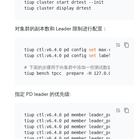
tiup cluster start drtest --init

对集群的副本数和 Leader 限制进行配置：
tiup ctl:v6.4.0 pd config 
set
 max-replicas 5

tiup ctl:v6.4.0 pd config 
set
 label-property r
# 下面的步骤用于向集群中添加一些测试数据，可选
指定 PD leader 的优先级:
tiup ctl:v6.4.0 pd member leader_priority  pd-1
tiup ctl:v6.4.0 pd member leader_priority  pd-2
tiup ctl:v6.4.0 pd member leader_priority  pd-3
tiup ctl:v6.4.0 pd member leader_priority  pd-4