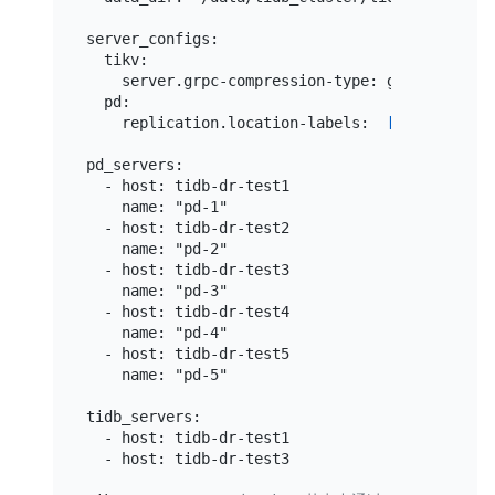
server_configs:

  tikv:

    server.grpc-compression-type: gzip

  pd:

    replication.location-labels:  
["Region","A
pd_servers:

  - host: tidb-dr-test1

    name: "pd-1"

  - host: tidb-dr-test2

    name: "pd-2"

  - host: tidb-dr-test3

    name: "pd-3"

  - host: tidb-dr-test4

    name: "pd-4"

  - host: tidb-dr-test5

    name: "pd-5"

tidb_servers:

  - host: tidb-dr-test1

  - host: tidb-dr-test3
