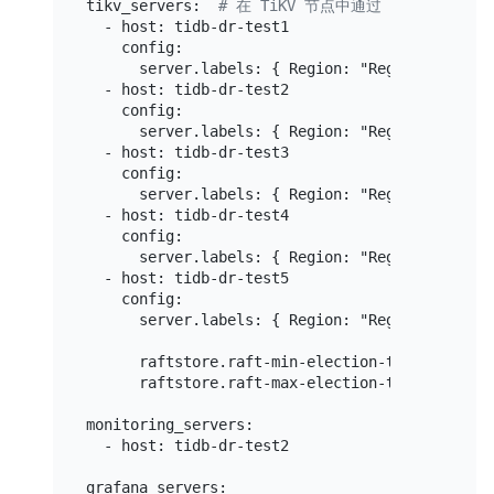
tikv_servers:  
# 在 TiKV 节点中通过 labels 选项
  - host: tidb-dr-test1

    config:

      server.labels: { Region: "Region1", AZ: "
  - host: tidb-dr-test2

    config:

      server.labels: { Region: "Region1", AZ: "
  - host: tidb-dr-test3

    config:

      server.labels: { Region: "Region2", AZ: "
  - host: tidb-dr-test4

    config:

      server.labels: { Region: "Region2", AZ: "
  - host: tidb-dr-test5

    config:

      server.labels: { Region: "Region3", AZ: "
      raftstore.raft-min-election-timeout-ticks
      raftstore.raft-max-election-timeout-ticks
monitoring_servers:

  - host: tidb-dr-test2

grafana_servers:
