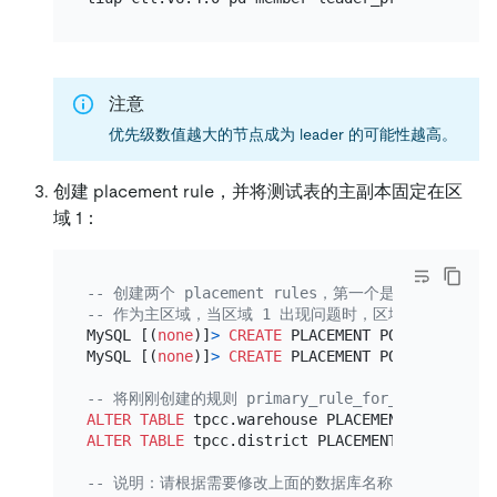
注意
优先级数值越大的节点成为 leader 的可能性越高。
创建 placement rule，并将测试表的主副本固定在区
域 1：
-- 创建两个 placement rules，第一个是区域 
-- 作为主区域，当区域 1 出现问题时，区域 2 会作为
MySQL [(
none
)]
>
CREATE
 PLACEMENT POLICY primar
MySQL [(
none
)]
>
CREATE
 PLACEMENT POLICY second
-- 将刚刚创建的规则 primary_rule_for_region
ALTER TABLE
 tpcc.warehouse PLACEMENT POLICY
=
ALTER TABLE
 tpcc.district PLACEMENT POLICY
=
pri
-- 说明：请根据需要修改上面的数据库名称、表名和 placem