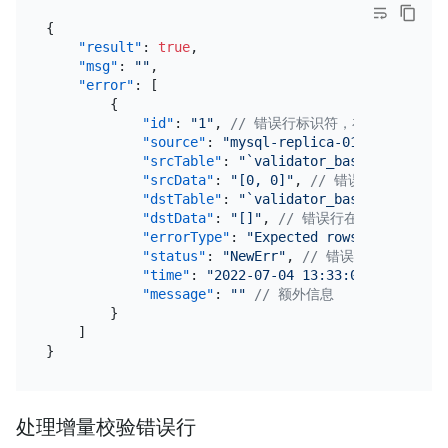
{
"result"
:
true
,
"msg"
:
""
,
"error"
:
[
{
"id"
:
"1"
,
// 错误行标识符，在后续的处理
"source"
:
"mysql-replica-01"
,
// sourc
"srcTable"
:
"`validator_basic`.`test`"
"srcData"
:
"[0, 0]"
,
// 错误行具体数据
"dstTable"
:
"`validator_basic`.`test`"
"dstData"
:
"[]"
,
// 错误行在下游的数据
"errorType"
:
"Expected rows not exist"
"status"
:
"NewErr"
,
// 错误状态
"time"
:
"2022-07-04 13:33:02"
,
// 错
"message"
:
""
// 额外信息
}
]
}
处理增量校验错误行