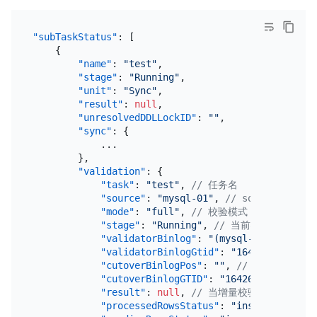
"subTaskStatus"
:
[
{
"name"
:
"test"
,
"stage"
:
"Running"
,
"unit"
:
"Sync"
,
"result"
:
null
,
"unresolvedDDLLockID"
:
""
,
"sync"
:
{
            ...

}
,
"validation"
:
{
"task"
:
"test"
,
// 任务名
"source"
:
"mysql-01"
,
// source id
"mode"
:
"full"
,
// 校验模式
"stage"
:
"Running"
,
// 当前状态，Running
"validatorBinlog"
:
"(mysql-bin.000001,
"validatorBinlogGtid"
:
"1642618e-cf65-
"cutoverBinlogPos"
:
""
,
// 设置的 cutov
"cutoverBinlogGTID"
:
"1642618e-cf65-11
"result"
:
null
,
// 当增量校验异常时，显
"processedRowsStatus"
:
"insert/update/