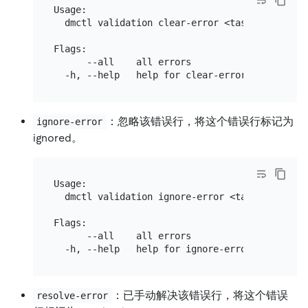
Usage:

  dmctl validation clear-error <task-name> <er
Flags:

      --all    all errors

：忽略该错误行，将这个错误行标记为
ignore-error
ignored。
Usage:

  dmctl validation ignore-error <task-name> <e
Flags:

      --all    all errors

：已手动解决该错误行，将这个错误
resolve-error