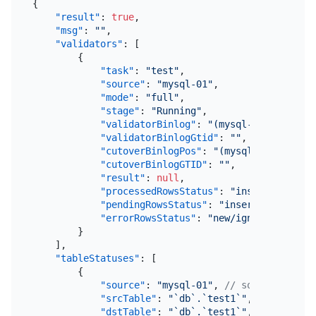
{
"result"
:
true
,
"msg"
:
""
,
"validators"
:
[
{
"task"
:
"test"
,
"source"
:
"mysql-01"
,
"mode"
:
"full"
,
"stage"
:
"Running"
,
"validatorBinlog"
:
"(mysql-bin.000001,
"validatorBinlogGtid"
:
""
,
"cutoverBinlogPos"
:
"(mysql-bin.000001
"cutoverBinlogGTID"
:
""
,
"result"
:
null
,
"processedRowsStatus"
:
"insert/update/
"pendingRowsStatus"
:
"insert/update/de
"errorRowsStatus"
:
"new/ignored/resolv
}
]
,
"tableStatuses"
:
[
{
"source"
:
"mysql-01"
,
// source id
"srcTable"
:
"`db`.`test1`"
,
// 源表名
"dstTable"
:
"`db`.`test1`"
,
// 目标表名