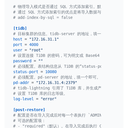
# 物理导入模式是否通过 SQL 方式添加索引。默认为 `false`，
# 通过 SQL 方式添加索引的优点是将导入数据与导入索引分
# add-index-by-sql = false
[tidb]
# 目标集群的信息。tidb-server 的地址，填一个即可。
host
 = 
"172.16.31.1"
port
 = 
4000
user
 = 
"root"
# 设置连接 TiDB 的密码，可为明文或 Base64 编码。
password
 = 
""
# 必须配置。表结构信息从 TiDB 的“status-port”获取。
status-port
 = 
10080
# 必须配置。pd-server 的地址，填一个即可。
pd-addr
 = 
"172.16.31.4:2379"
# tidb-lightning 引用了 TiDB 库，并生成产生一些日志。
# 设置 TiDB 库的日志等级。
log-level
 = 
"error"
[post-restore]
# 配置是否在导入完成后对每一个表执行 `ADMIN CHECKSUM T
# 可选的配置项：
# - "required"（默认）。在导入完成后执行 CHECKSUM 