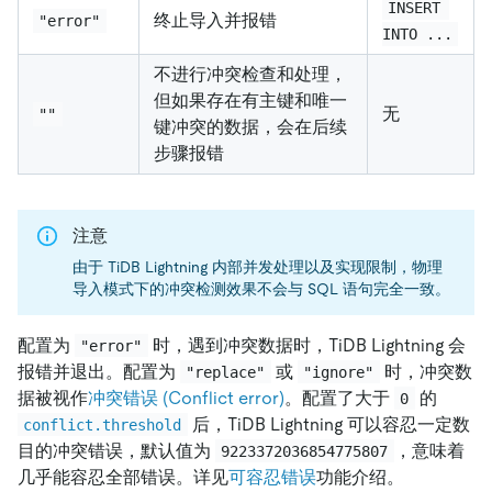
INSERT 
终止导入并报错
"error"
INTO ...
不进行冲突检查和处理，
但如果存在有主键和唯一
无
""
键冲突的数据，会在后续
步骤报错
注意
由于 TiDB Lightning 内部并发处理以及实现限制，物理
导入模式下的冲突检测效果不会与 SQL 语句完全一致。
配置为
时，遇到冲突数据时，TiDB Lightning 会
"error"
报错并退出。配置为
或
时，冲突数
"replace"
"ignore"
据被视作
冲突错误 (Conflict error)
。配置了大于
的
0
后，TiDB Lightning 可以容忍一定数
conflict.threshold
目的冲突错误，默认值为
，意味着
9223372036854775807
几乎能容忍全部错误。详见
可容忍错误
功能介绍。