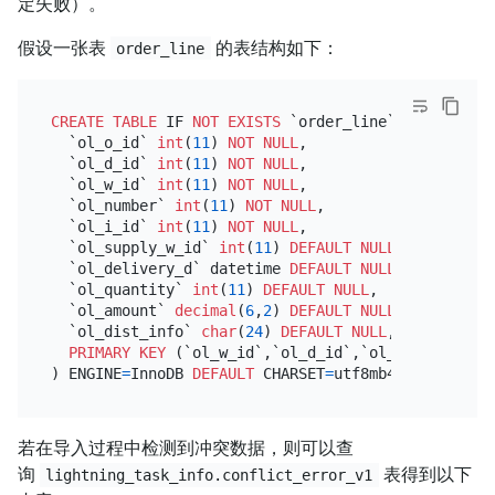
定失败）。
假设一张表
的表结构如下：
order_line
CREATE TABLE
 IF 
NOT
EXISTS
 `order_line` (

  `ol_o_id` 
int
(
11
) 
NOT NULL
,

  `ol_d_id` 
int
(
11
) 
NOT NULL
,

  `ol_w_id` 
int
(
11
) 
NOT NULL
,

  `ol_number` 
int
(
11
) 
NOT NULL
,

  `ol_i_id` 
int
(
11
) 
NOT NULL
,

  `ol_supply_w_id` 
int
(
11
) 
DEFAULT
NULL
,

  `ol_delivery_d` datetime 
DEFAULT
NULL
,

  `ol_quantity` 
int
(
11
) 
DEFAULT
NULL
,

  `ol_amount` 
decimal
(
6
,
2
) 
DEFAULT
NULL
,

  `ol_dist_info` 
char
(
24
) 
DEFAULT
NULL
,

PRIMARY KEY
 (`ol_w_id`,`ol_d_id`,`ol_o_id`,`ol_nu
) ENGINE
=
InnoDB 
DEFAULT
 CHARSET
=
utf8mb4 
COLLATE
=
若在导入过程中检测到冲突数据，则可以查
询
表得到以下
lightning_task_info.conflict_error_v1