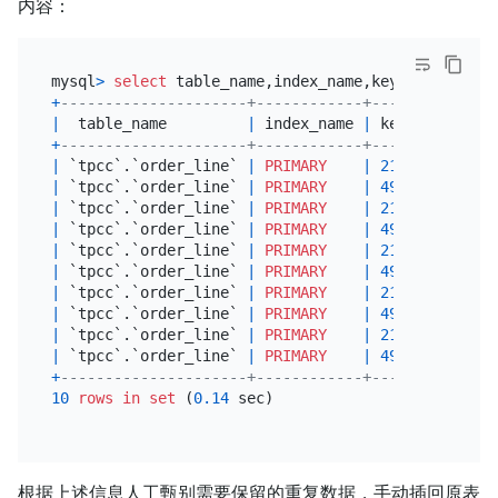
内容：
mysql
>
select
 table_name,index_name,key_data,row_d
+
---------------------+------------+----------+---
|
  table_name         
|
 index_name 
|
 key_data 
|
 ro
+
---------------------+------------+----------+---
|
 `tpcc`.`order_line` 
|
PRIMARY
|
21829216
|
 (
2
|
 `tpcc`.`order_line` 
|
PRIMARY
|
49931672
|
 (
2
|
 `tpcc`.`order_line` 
|
PRIMARY
|
21829217
|
 (
2
|
 `tpcc`.`order_line` 
|
PRIMARY
|
49931673
|
 (
2
|
 `tpcc`.`order_line` 
|
PRIMARY
|
21829218
|
 (
2
|
 `tpcc`.`order_line` 
|
PRIMARY
|
49931674
|
 (
2
|
 `tpcc`.`order_line` 
|
PRIMARY
|
21829219
|
 (
2
|
 `tpcc`.`order_line` 
|
PRIMARY
|
49931675
|
 (
2
|
 `tpcc`.`order_line` 
|
PRIMARY
|
21829220
|
 (
2
|
 `tpcc`.`order_line` 
|
PRIMARY
|
49931676
|
 (
2
+
---------------------+------------+--------------
10
rows
in
set
 (
0.14
 sec)

根据上述信息人工甄别需要保留的重复数据，手动插回原表