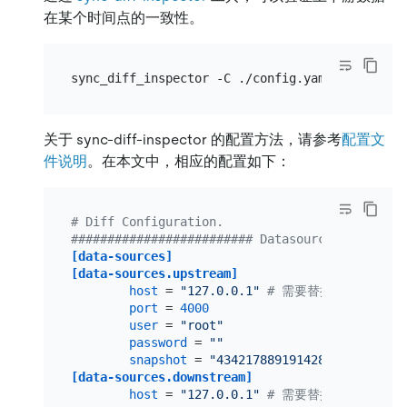
在某个时间点的一致性。
关于 sync-diff-inspector 的配置方法，请参考
配置文
件说明
。在本文中，相应的配置如下：
# Diff Configuration.
######################### Datasource config ##
[data-sources]
[data-sources.upstream]
host
 = 
"127.0.0.1"
# 需要替换为实际上游集
port
 = 
4000
user
 = 
"root"
password
 = 
""
snapshot
 = 
"434217889191428107"
# 配置
[data-sources.downstream]
host
 = 
"127.0.0.1"
# 需要替换为实际下游集