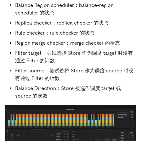
Balance Region scheduler：balance-region
scheduler 的状态
Replica checker：replica checker 的状态
Rule checker：rule checker 的状态
Region merge checker：merge checker 的状态
Filter target：尝试选择 Store 作为调度 target 时没有
通过 Filter 的计数
Filter source：尝试选择 Store 作为调度 source 时没
有通过 Filter 的计数
Balance Direction：Store 被选作调度 target 或
source 的次数