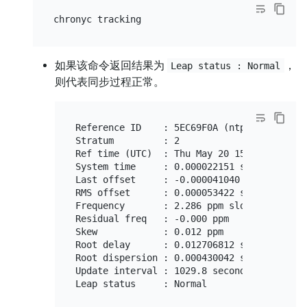
如果该命令返回结果为
，
Leap status : Normal
则代表同步过程正常。
Reference ID    : 5EC69F0A (ntp1.time.nl)

Stratum         : 2

Ref time (UTC)  : Thu May 20 15:19:08 2021

System time     : 0.000022151 seconds slow 
Last offset     : -0.000041040 seconds

RMS offset      : 0.000053422 seconds

Frequency       : 2.286 ppm slow

Residual freq   : -0.000 ppm

Skew            : 0.012 ppm

Root delay      : 0.012706812 seconds

Root dispersion : 0.000430042 seconds

Update interval : 1029.8 seconds
