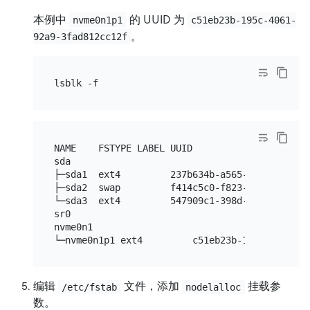
本例中
的 UUID 为
nvme0n1p1
c51eb23b-195c-4061-
。
92a9-3fad812cc12f
NAME    FSTYPE LABEL UUID                     
sda

├─sda1  ext4         237b634b-a565-477b-8371-6d
├─sda2  swap         f414c5c0-f823-4bb1-8fdf-e5
└─sda3  ext4         547909c1-398d-4696-94c6-03
sr0

nvme0n1

编辑
文件，添加
挂载参
/etc/fstab
nodelalloc
数。