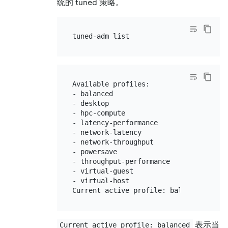
统的 tuned 策略。
Available profiles:

- balanced                    - Genera
- desktop                     - Optimi
- hpc-compute                 - Optimi
- latency-performance         - Optimi
- network-latency             - Optimi
- network-throughput          - Optimi
- powersave                   - Optimi
- throughput-performance      - Broadl
- virtual-guest               - Optimi
- virtual-host                - Optimi
表示当
Current active profile: balanced