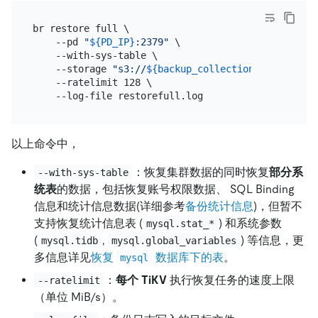
br restore full \

    --pd 
"
${PD_IP}
:2379"
 \

    --with-sys-table \

    --storage 
"s3://
${backup_collection_addr}
/snap
    --ratelimit 128 \

以上命令中，
：恢复集群数据的同时恢复
部分系
--with-sys-table
统表
的数据，包括恢复账号权限数据、 SQL Binding
信息和统计信息数据(详细参考
备份统计信息
)，但暂不
支持恢复统计信息表 (
) 和系统参数
mysql.stat_*
(
,
) 等信息，更
mysql.tidb
mysql.global_variables
多信息详见
恢复
数据库下的表
。
mysql
：
每个 TiKV
执行恢复任务的速度上限
--ratelimit
（单位 MiB/s）。