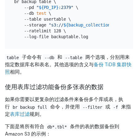
br backup table \

    --pd 
"
${PD_IP}
:2379"
 \

    --db 
test
 \

    --table usertable \

    --storage 
"s3://
${backup_collection_addr}
/snap
    --ratelimit 128 \

子命令有
和
两个选项，分别用来
table
--db
--table
指定数据库名和表名。其他选项的含义与
备份 TiDB 集群快
照
相同。
使用表库过滤功能备份多张表的数据
如果你需要以更复杂的过滤条件来备份多个库或表，执
行
命令，并使用
或
来指
br backup full
--filter
-f
定
表库过滤
规则。
下面是将所有符合
条件的表的数据备份到
db*.tbl*
Amazon S3 的示例：