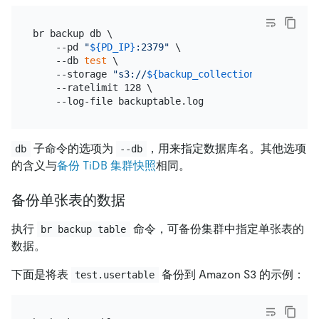
br backup db \

    --pd 
"
${PD_IP}
:2379"
 \

    --db 
test
 \

    --storage 
"s3://
${backup_collection_addr}
/snap
    --ratelimit 128 \

子命令的选项为
，用来指定数据库名。其他选项
db
--db
的含义与
备份 TiDB 集群快照
相同。
备份单张表的数据
执行
命令，可备份集群中指定单张表的
br backup table
数据。
下面是将表
备份到 Amazon S3 的示例：
test.usertable