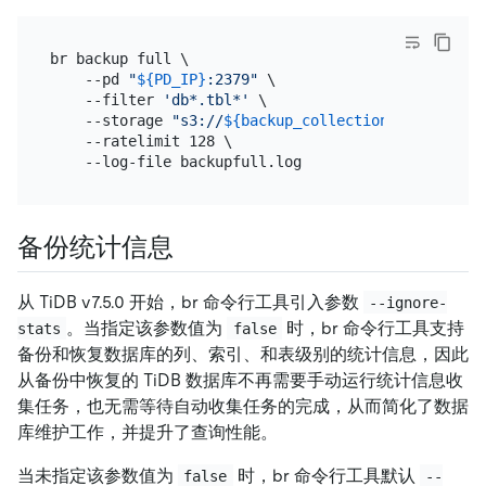
br backup full \

    --pd 
"
${PD_IP}
:2379"
 \

    --filter 
'db*.tbl*'
 \

    --storage 
"s3://
${backup_collection_addr}
/snap
    --ratelimit 128 \

备份统计信息
从 TiDB v7.5.0 开始，br 命令行工具引入参数
--ignore-
。当指定该参数值为
时，br 命令行工具支持
stats
false
备份和恢复数据库的列、索引、和表级别的统计信息，因此
从备份中恢复的 TiDB 数据库不再需要手动运行统计信息收
集任务，也无需等待自动收集任务的完成，从而简化了数据
库维护工作，并提升了查询性能。
当未指定该参数值为
时，br 命令行工具默认
false
--