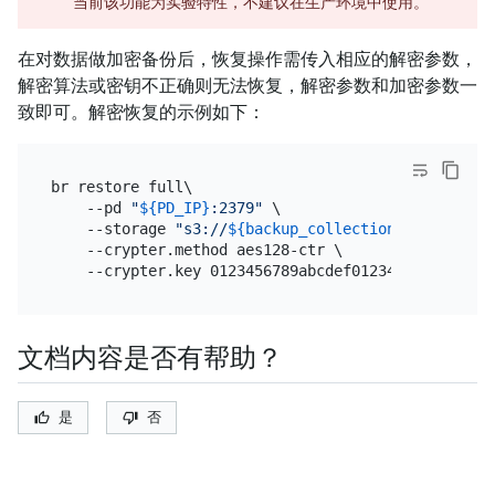
当前该功能为实验特性，不建议在生产环境中使用。
在对数据做加密备份后，恢复操作需传入相应的解密参数，
解密算法或密钥不正确则无法恢复，解密参数和加密参数一
致即可。解密恢复的示例如下：
br restore full\

    --pd 
"
${PD_IP}
:2379"
 \

    --storage 
"s3://
${backup_collection_addr}
/snap
    --crypter.method aes128-ctr \

文档内容是否有帮助？
是
否