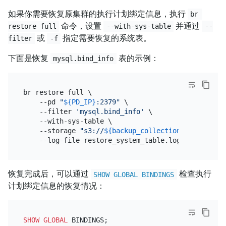
如果你需要恢复原集群的执行计划绑定信息，执行
br 
命令，设置
并通过
restore full
--with-sys-table
--
或
指定需要恢复的系统表。
filter
-f
下面是恢复
表的示例：
mysql.bind_info
br restore full \

    --pd 
"
${PD_IP}
:2379"
 \

    --filter 
'mysql.bind_info'
 \

    --with-sys-table \

    --storage 
"s3://
${backup_collection_addr}
/snap
恢复完成后，可以通过
检查执行
SHOW GLOBAL BINDINGS
计划绑定信息的恢复情况：
SHOW
GLOBAL