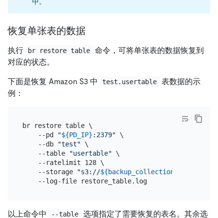
中。
恢复单张表的数据
执行
命令，可将单张表的数据恢复到
br restore table
对应的状态。
下面是恢复 Amazon S3 中
表数据的示
test.usertable
例：
br restore table \

    --pd 
"
${PD_IP}
:2379"
 \

    --db 
"test"
 \

    --table 
"usertable"
 \

    --ratelimit 128 \

    --storage 
"s3://
${backup_collection_addr}
/snap
以上命令中
选项指定了需要恢复的表名。其余选
--table