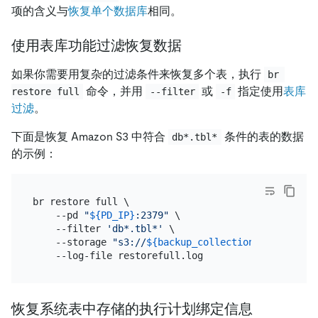
项的含义与
恢复单个数据库
相同。
使用表库功能过滤恢复数据
如果你需要用复杂的过滤条件来恢复多个表，执行
br 
命令，并用
或
指定使用
表库
restore full
--filter
-f
过滤
。
下面是恢复 Amazon S3 中符合
条件的表的数据
db*.tbl*
的示例：
br restore full \

    --pd 
"
${PD_IP}
:2379"
 \

    --filter 
'db*.tbl*'
 \

    --storage 
"s3://
${backup_collection_addr}
/snap
恢复系统表中存储的执行计划绑定信息