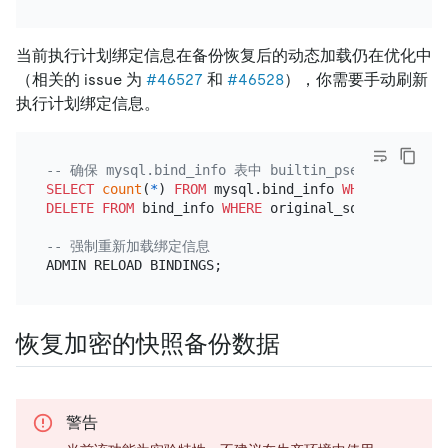
当前执行计划绑定信息在备份恢复后的动态加载仍在优化中
（相关的 issue 为
#46527
和
#46528
），你需要手动刷新
执行计划绑定信息。
-- 确保 mysql.bind_info 表中 builtin_pseudo_s
SELECT
count
(
*
) 
FROM
 mysql.bind_info 
WHERE
 origina
DELETE
FROM
 bind_info 
WHERE
 original_sql 
=
'builti
-- 强制重新加载绑定信息
恢复加密的快照备份数据
警告