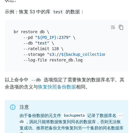
示例：恢复 S3 中的库
的数据：
test
br restore db \

    --pd 
"
${PD_IP}
:2379"
 \

    --db 
"test"
 \

    --ratelimit 128 \

    --storage 
"s3://
${backup_collection_addr}
/snap
以上命令中
选项指定了需要恢复的数据库名字。其
--db
余选项的含义与
恢复快照备份数据
相同。
注意
由于备份数据的元文件
记录了数据库名
backupmeta
--
，因此只能将数据恢复到同名的数据库，否则无法恢
db
复成功。推荐把备份文件恢复到另一个集群的同名数据库