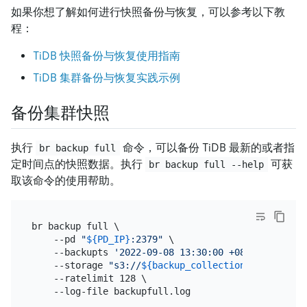
如果你想了解如何进行快照备份与恢复，可以参考以下教
程：
TiDB 快照备份与恢复使用指南
TiDB 集群备份与恢复实践示例
备份集群快照
执行
命令，可以备份 TiDB 最新的或者指
br backup full
定时间点的快照数据。执行
可获
br backup full --help
取该命令的使用帮助。
br backup full \

    --pd 
"
${PD_IP}
:2379"
 \

    --backupts 
'2022-09-08 13:30:00 +08:00'
 \

    --storage 
"s3://
${backup_collection_addr}
/snap
    --ratelimit 128 \
