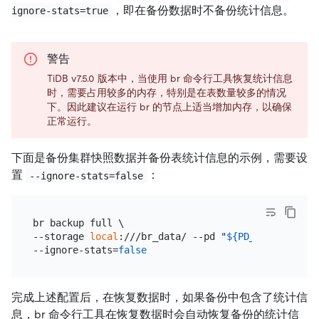
，即在备份数据时不备份统计信息。
ignore-stats=true
警告
TiDB v7.5.0 版本中，当使用 br 命令行工具恢复统计信息
时，需要占用较多的内存，特别是在表数量较多的情况
下。因此建议在运行 br 的节点上适当增加内存，以确保
正常运行。
下面是备份集群快照数据并备份表统计信息的示例，需要设
置
：
--ignore-stats=false
br backup full \

--storage 
local
:///br_data/ --pd 
"
${PD_IP}
:2379"
 -
--ignore-stats=
false
完成上述配置后，在恢复数据时，如果备份中包含了统计信
息，br 命令行工具在恢复数据时会自动恢复备份的统计信