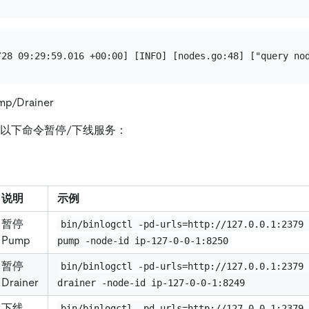
/Drainer
l 提供以下命令暂停/下线服务：
说明
示例
暂停
bin/binlogctl -pd-urls=http://127.0.0.1:2379
Pump
pump -node-id ip-127-0-0-1:8250
暂停
bin/binlogctl -pd-urls=http://127.0.0.1:2379
Drainer
drainer -node-id ip-127-0-0-1:8249
下线
bin/binlogctl -pd-urls=http://127.0.0.1:2379