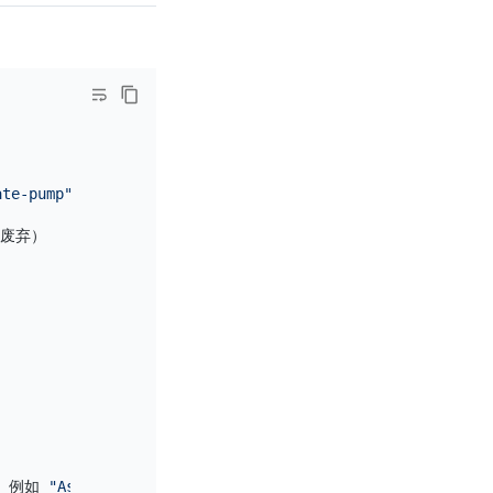
ate-pump"
 ,
"update-drainer"
, 
"pause-pump"
, 
"pause-draine
废弃）

。例如 
"Asia/Shanghai"
 为 CST 时区，
"Local"
 为本地时区
