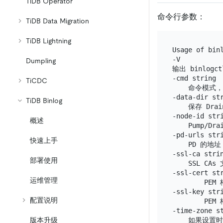
TiDB Operator
命令行参数：
TiDB Data Migration
TiDB Lightning
Usage of binl
-V

Dumpling
输出 binlogc
-cmd string

TiCDC
    命令模式
-data-dir str
TiDB Binlog
    保存 Dra
-node-id stri
概述
    Pump/Dra
-pd-urls stri
快速上手
    PD 的
-ssl-ca strin
部署使用
    SSL CAs
-ssl-cert str
运维管理
        PE
-ssl-key stri
配置说明
        PEM
-time-zone st
版本升级
    如果设置