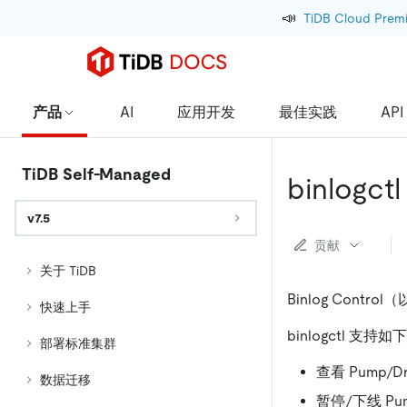
📣
TiDB Cloud Prem
产品
AI
应用开发
最佳实践
API
TiDB Self-Managed
binlogct
v7.5
贡献
关于 TiDB
Binlog Contro
快速上手
binlogctl 支
部署标准集群
查看 Pump/Dr
数据迁移
暂停/下线 Pump