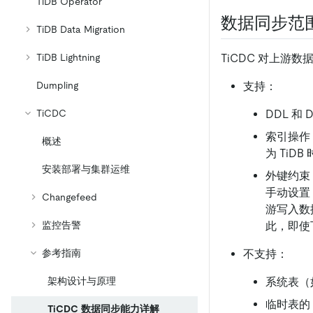
TiDB Operator
数据同步范
TiDB Data Migration
TiDB Lightning
TiCDC 对上游
Dumpling
支持：
TiCDC
DDL 和
索引操作 
概述
为 TiDB
安装部署与集群运维
外键约束 D
手动设置
Changefeed
游写入数
监控告警
此，即使
参考指南
不支持：
架构设计与原理
系统表（
临时表的 
TiCDC 数据同步能力详解