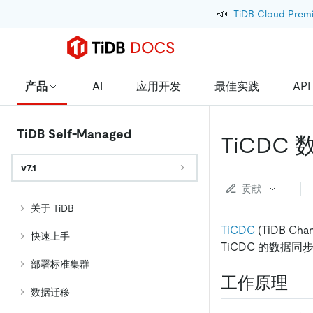
📣
TiDB Cloud Prem
产品
AI
应用开发
最佳实践
API
TiDB Self-Managed
TiCDC
v7.1
贡献
关于 TiDB
TiCDC
(TiDB C
快速上手
TiCDC 的数据同
部署标准集群
工作原理​
数据迁移