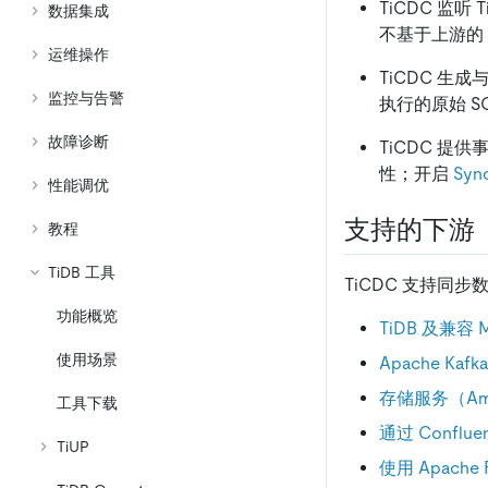
TiCDC 监听
数据集成
不基于上游的
运维操作
TiCDC 生
监控与告警
执行的原始 S
故障诊断
TiCDC 提
性；开启
Syn
性能调优
支持的下游
教程
TiDB 工具
TiCDC 支持同
功能概览
TiDB 及兼容
使用场景
Apache Kafk
存储服务（Amazo
工具下载
通过 Conflue
TiUP
使用 Apache