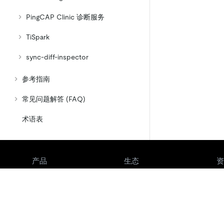
PingCAP Clinic 诊断服务
TiSpark
sync-diff-inspector
参考指南
常见问题解答 (FAQ)
术语表
产品
生态
资
产品概览
集成
TiDB
TiKV
TiDB Cloud
TiFlash
OSS Insight
E
ll