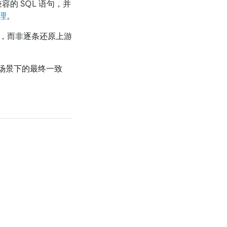
兼容的 SQL 语句，并
理
。
，而非逐条还原上游
灾场景下的最终一致