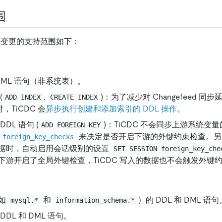
围
数据变更的支持范围如下：
 DML 语句（非系统表）。
(
,
)：为了减少对 Changefeed 
ADD INDEX
CREATE INDEX
 时，TiCDC 会
异步执行创建和添加索引的 DDL 操作
。
DL 语句 (
)：TiCDC 不会同步上游系统变
ADD FOREIGN KEY
来决定是否开启下游的外键约束检查。另外，
foreign_key_checks
据时，自动启用会话级别的设置
SET SESSION foreign_key_che
下游开启了全局外键检查，TiCDC 写入的数据也不会触发外键
如
和
）的 DDL 和 DML 语句
mysql.*
information_schema.*
DDL 和 DML 语句。