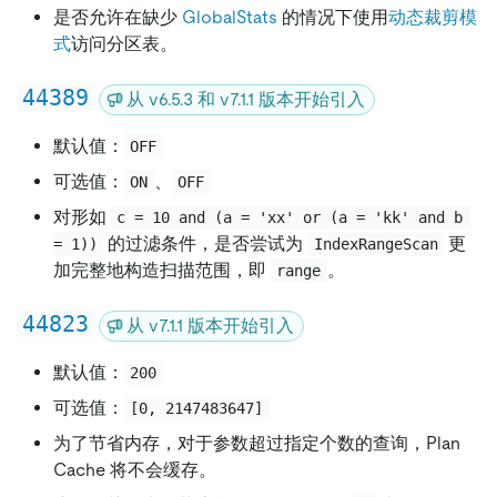
是否允许在缺少
GlobalStats
的情况下使用
动态裁剪模
式
访问分区表。
44389
从 v6.5.3 和 v7.1.1 版本开始引入
默认值：
OFF
可选值：
、
ON
OFF
对形如
c = 10 and (a = 'xx' or (a = 'kk' and b 
的过滤条件，是否尝试为
更
= 1))
IndexRangeScan
加完整地构造扫描范围，即
。
range
44823
从 v7.1.1 版本开始引入
默认值：
200
可选值：
[0, 2147483647]
为了节省内存，对于参数超过指定个数的查询，Plan
Cache 将不会缓存。