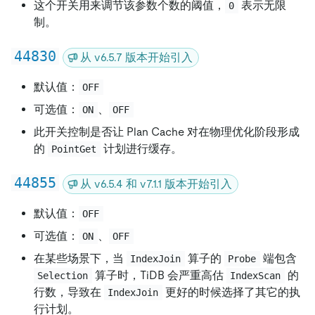
这个开关用来调节该参数个数的阈值，
表示无限
0
制。
44830
从 v6.5.7 版本开始引入
默认值：
OFF
可选值：
、
ON
OFF
此开关控制是否让 Plan Cache 对在物理优化阶段形成
的
计划进行缓存。
PointGet
44855
从 v6.5.4 和 v7.1.1 版本开始引入
默认值：
OFF
可选值：
、
ON
OFF
在某些场景下，当
算子的
端包含
IndexJoin
Probe
算子时，TiDB 会严重高估
的
Selection
IndexScan
行数，导致在
更好的时候选择了其它的执
IndexJoin
行计划。