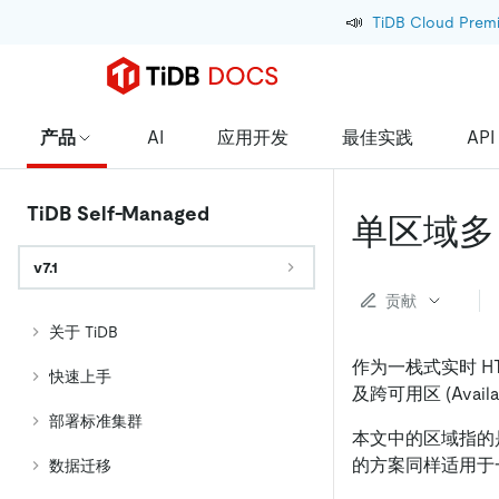
📣
TiDB Cloud Prem
产品
AI
应用开发
最佳实践
API
TiDB Self-Managed
单区域多 A
v7.1
贡献
关于 TiDB
作为一栈式实时 H
快速上手
及跨可用区 (Avai
部署标准集群
本文中的区域指的
的方案同样适用于
数据迁移