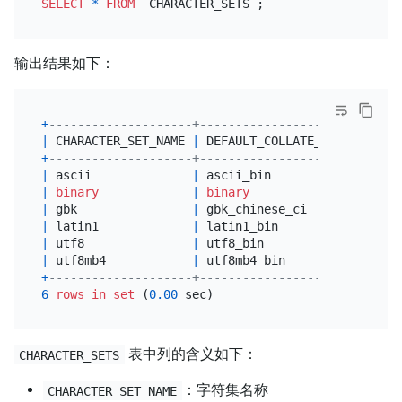
SELECT
*
FROM
输出结果如下：
+
--------------------+----------------------+-----
|
 CHARACTER_SET_NAME 
|
 DEFAULT_COLLATE_NAME 
|
 DESC
+
--------------------+----------------------+-----
|
 ascii              
|
 ascii_bin            
|
 US A
|
binary
|
binary
|
bina
|
 gbk                
|
 gbk_chinese_ci       
|
 Chin
|
 latin1             
|
 latin1_bin           
|
 Lati
|
 utf8               
|
 utf8_bin             
|
 UTF
-
|
 utf8mb4            
|
 utf8mb4_bin          
|
 UTF
-
+
--------------------+----------------------+-----
6
rows
in
set
 (
0.00
表中列的含义如下：
CHARACTER_SETS
：字符集名称
CHARACTER_SET_NAME