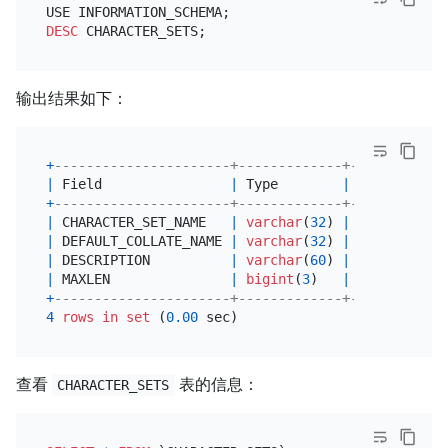
DESC
输出结果如下：
+
----------------------+-------------+------+-----
|
 Field                
|
 Type        
|
Null
|
 Key 
+
----------------------+-------------+------+-----
|
 CHARACTER_SET_NAME   
|
varchar
(
32
) 
|
 YES  
|
|
 DEFAULT_COLLATE_NAME 
|
varchar
(
32
) 
|
 YES  
|
|
 DESCRIPTION          
|
varchar
(
60
) 
|
 YES  
|
|
 MAXLEN               
|
bigint
(
3
)   
|
 YES  
|
+
----------------------+-------------+------+-----
4
rows
in
set
 (
0.00
查看
表的信息：
CHARACTER_SETS