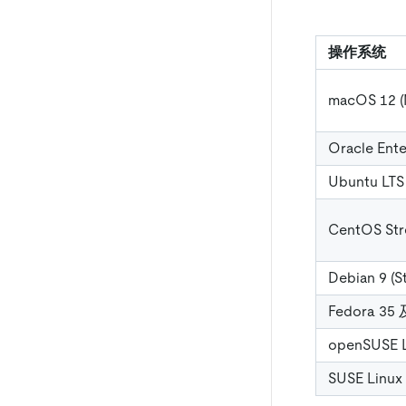
操作系统
macOS 12
Oracle Ent
Ubuntu L
CentOS Str
Debian 9 
Fedora 
openSUSE
SUSE Linux 