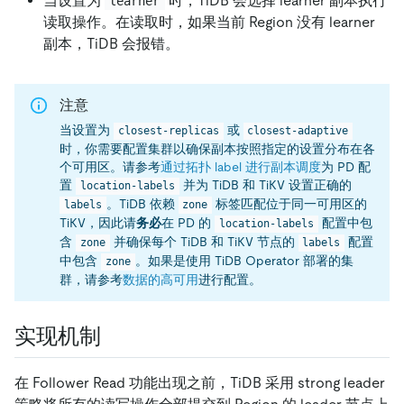
当设置为
时，TiDB 会选择 learner 副本执行
learner
读取操作。在读取时，如果当前 Region 没有 learner
副本，TiDB 会报错。
注意
当设置为
或
closest-replicas
closest-adaptive
时，你需要配置集群以确保副本按照指定的设置分布在各
个可用区。请参考
通过拓扑 label 进行副本调度
为 PD 配
置
并为 TiDB 和 TiKV 设置正确的
location-labels
。TiDB 依赖
标签匹配位于同一可用区的
labels
zone
TiKV，因此请
务必
在 PD 的
配置中包
location-labels
含
并确保每个 TiDB 和 TiKV 节点的
配置
zone
labels
中包含
。如果是使用 TiDB Operator 部署的集
zone
群，请参考
数据的高可用
进行配置。
实现机制
在 Follower Read 功能出现之前，TiDB 采用 strong leader