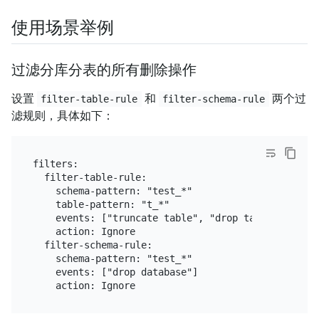
使用场景举例
过滤分库分表的所有删除操作
设置
和
两个过
filter-table-rule
filter-schema-rule
滤规则，具体如下：
filters:

  filter-table-rule:

    schema-pattern: "test_*"

    table-pattern: "t_*"

    events: ["truncate table", "drop table", "delet
    action: Ignore

  filter-schema-rule:

    schema-pattern: "test_*"

    events: ["drop database"]
