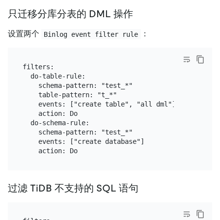
只迁移分库分表的 DML 操作
设置两个
：
Binlog event filter rule
filters:

  do-table-rule:

    schema-pattern: "test_*"

    table-pattern: "t_*"

    events: ["create table", "all dml"]

    action: Do

  do-schema-rule:

    schema-pattern: "test_*"

    events: ["create database"]

过滤 TiDB 不支持的 SQL 语句