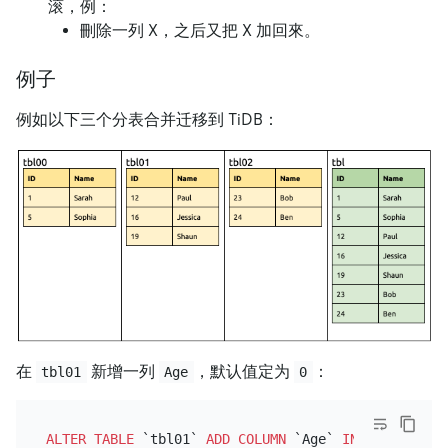
滚，例：
刪除一列 X，之后又把 X 加回來。
例子
例如以下三个分表合并迁移到 TiDB：
在
新增一列
，默认值定为
：
tbl01
Age
0
ALTER TABLE
 `tbl01` 
ADD
COLUMN
 `Age` 
INT
DEFAULT
0