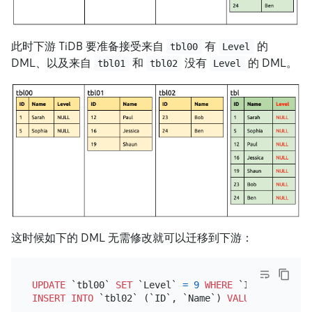
此时下游 TiDB 要准备接受来自
有
的
tbl00
Level
DML、以及来自
和
没有
的 DML。
tbl01
tbl02
Level
这时候如下的 DML 无需修改就可以迁移到下游：
UPDATE
 `tbl00` 
SET
 `Level` 
=
9
WHERE
 `ID` 
=
1
INSERT INTO
 `tbl02` (`ID`, `Name`) 
VALUES
 (
27
, 
'To