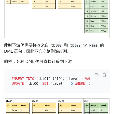
此时下游仍需要接收来自
和
含
的
tbl00
tbl02
Name
DML 语句，因此不会立刻删除该列。
同样，各种 DML 仍可直接迁移到下游：
INSERT INTO
 `tbl01` (`ID`, `Level`) 
VALUES
 (
15
, 
7
UPDATE
 `tbl00` 
SET
 `Level` 
=
5
WHERE
 `ID` 
=
5