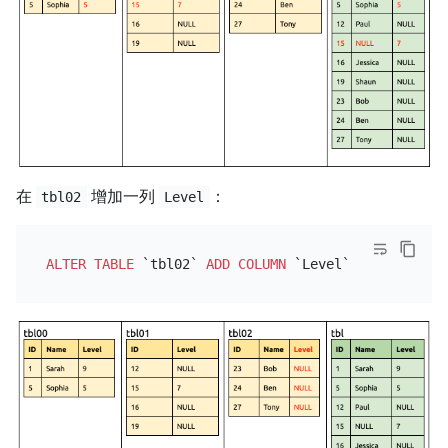
在
增加一列
：
tbl02
Level
ALTER TABLE
 `tbl02` 
ADD
COLUMN
 `Level` 
INT