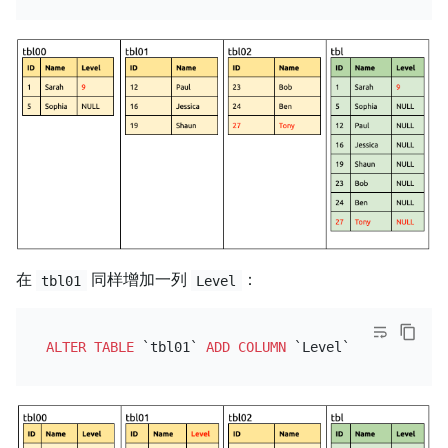
在
同样增加一列
：
tbl01
Level
ALTER TABLE
 `tbl01` 
ADD
COLUMN
 `Level` 
INT