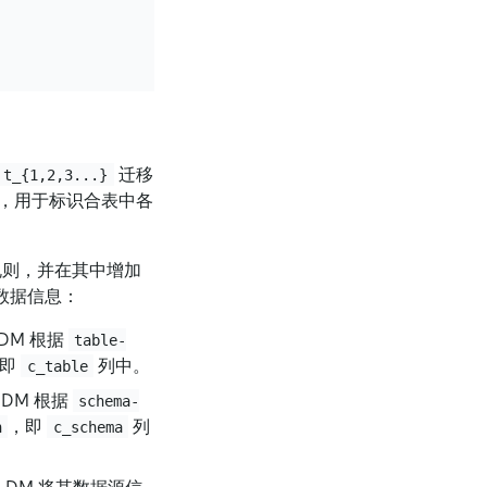
迁移
t_{1,2,3...}
，用于标识合表中各
规则，并在其中增加
数据信息：
DM 根据
table-
，即
列中。
c_table
DM 根据
schema-
，即
列
n
c_schema