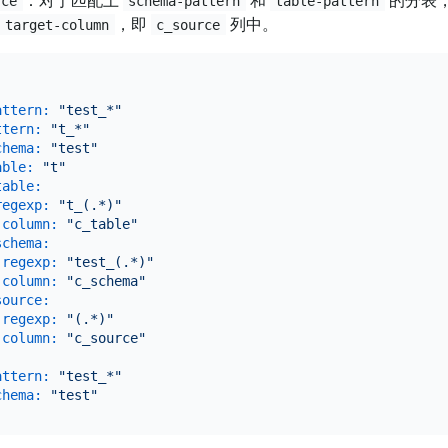
：对于匹配上
和
的分表，
rce
schema-pattern
table-pattern
，即
列中。
target-column
c_source
attern:
"test_*"
ttern:
"t_*"
chema:
"test"
able:
"t"
table:
regexp:
"t_(.*)"
-column:
"c_table"
schema:
-regexp:
"test_(.*)"
-column:
"c_schema"
source:
-regexp:
"(.*)"
-column:
"c_source"
attern:
"test_*"
chema:
"test"