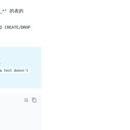
的表的
_*"
如
CREATE/DROP 
。
a test doesn't 