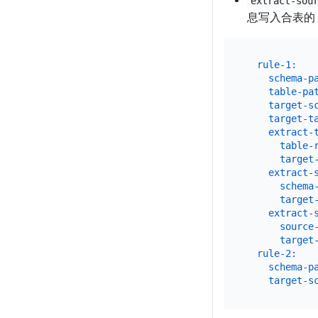
extract-sou
息写入合表的
rule-1:
schema-p
table-pa
target-s
target-t
extract-
table-
target
extract-
schema
target
extract-
source
target
rule-2:
schema-p
target-s