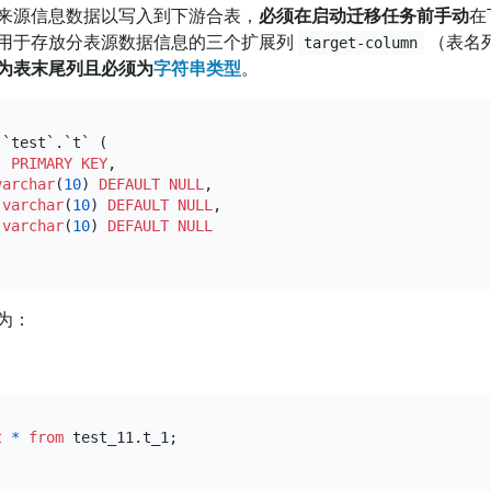
来源信息数据以写入到下游合表，
必须在启动迁移任务前手动
在
用于存放分表源数据信息的三个扩展列
（表名
target-column
为表末尾列且必须为
字符串类型
。
 `test`.`t` (

) 
PRIMARY KEY
,

varchar
(
10
) 
DEFAULT
NULL
,

 
varchar
(
10
) 
DEFAULT
NULL
,

 
varchar
(
10
) 
DEFAULT
NULL
为：
t
*
from