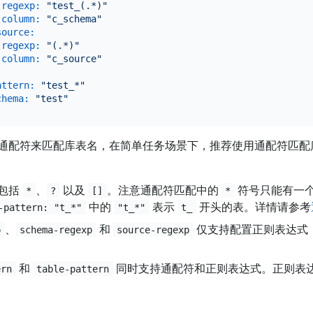
-regexp:
"test_(.*)"
-column:
"c_schema"
source:
-regexp:
"(.*)"
-column:
"c_source"
attern:
"test_*"
chema:
"test"
通配符来匹配库表名，在简单任务场景下，推荐使用通配符匹配
包括
、
以及
。注意通配符匹配中的
符号只能有一
*
?
[]
*
中的
表示
开头的表。详情请参考
-pattern: "t_*"
"t_*"
t_
、
和
仅支持配置正则表达式
p
schema-regexp
source-regexp
和
同时支持通配符和正则表达式。正则表
ern
table-pattern