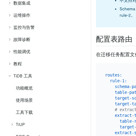
不支持
数据集成
Sche
运维操作
rule-2。
监控与告警
配置表路由
故障诊断
性能调优
在迁移任务配置文
教程
routes:
TiDB 工具
rule-1:
schema-p
功能概览
table-pa
target-s
使用场景
target-t
# extr
工具下载
extract-
table-
TiUP
target
extract-