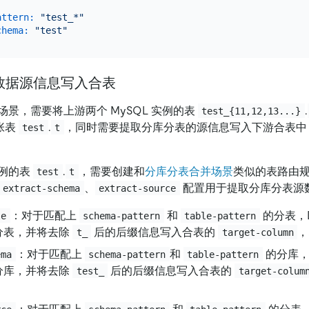
attern:
"test_*"
chema:
"test"
数据源信息写入合表
景，需要将上游两个 MySQL 实例的表
.
test_{11,12,13...}
一张表
.
，同时需要提取分库分表的源信息写入下游合表中
test
t
例的表
.
，需要创建和
分库分表合并场景
类似的表路由
test
t
、
配置用于提取分库分表源
extract-schema
extract-source
：对于匹配上
和
的分表，
le
schema-pattern
table-pattern
分表，并将去除
后的后缀信息写入合表的
t_
target-column
：对于匹配上
和
的分库，
ema
schema-pattern
table-pattern
分库，并将去除
后的后缀信息写入合表的
test_
target-colum