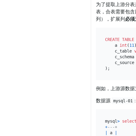
为了提取上游分表
表，合表需要包含
列），扩展列
必须
CREATE TABLE
    a 
int
(
11
    c_table 
    c_schema
    c_source
例如，上游源数据
数据源
:
mysql-01
mysql
>
selec
+
---+
|
 a 
|