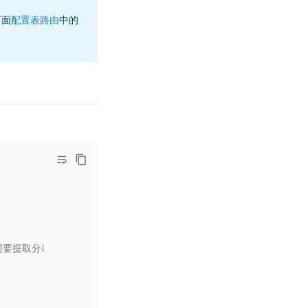
下面
配置表路由
中的
选配置，仅在需要提取分表、分库和数据源信息时填写