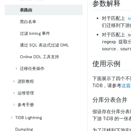
参数解释
表路由
对于匹配上
s
黑白名单
们迁移到下游
过滤 binlog 事件
对于匹配上
s
提取
regexp
通过 SQL 表达式过滤 DML
.
source
sour
Online DDL 工具支持
使用示例
迁移任务操作
下面展示了四个不
进阶教程
TiDB，请参考
这篇
运维管理
分库分表合并
参考手册
假设存在分库分表场
TiDB Lightning
下游 TiDB 的一张
Dumpling
为了迁移到下游实