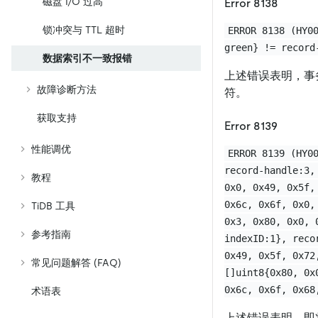
磁盘 I/O 过高
Error 8138
锁冲突与 TTL 超时
ERROR 8138 (HY0
green} != record
数据索引不一致报错
上述错误表明，事
故障诊断方法
符。
获取支持
Error 8139
性能调优
ERROR 8139 (HY0
record-handle:3,
教程
0x0, 0x49, 0x5f,
0x6c, 0x6f, 0x0,
TiDB 工具
0x3, 0x80, 0x0, 
参考指南
indexID:1}, reco
0x49, 0x5f, 0x72
常见问题解答 (FAQ)
[]uint8{0x80, 0x
0x6c, 0x6f, 0x68
术语表
上述错误表明，即将