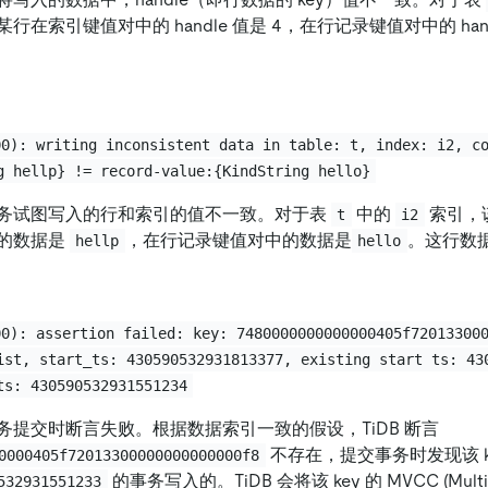
在索引键值对中的 handle 值是 4，在行记录键值对中的 hand
00): writing inconsistent data in table: t, index: i2, c
g hellp} != record-value:{KindString hello}
务试图写入的行和索引的值不一致。对于表
中的
索引，
t
i2
的数据是
，在行记录键值对中的数据是
。这行数
hellp
hello
00): assertion failed: key: 7480000000000000405f72013300
ist, start_ts: 430590532931813377, existing start ts: 43
ts: 430590532931551234
务提交时断言失败。根据数据索引一致的假设，TiDB 断言
不存在，提交事务时发现该 k
0000405f72013300000000000000f8
的事务写入的。TiDB 会将该 key 的 MVCC (Multi-
532931551233