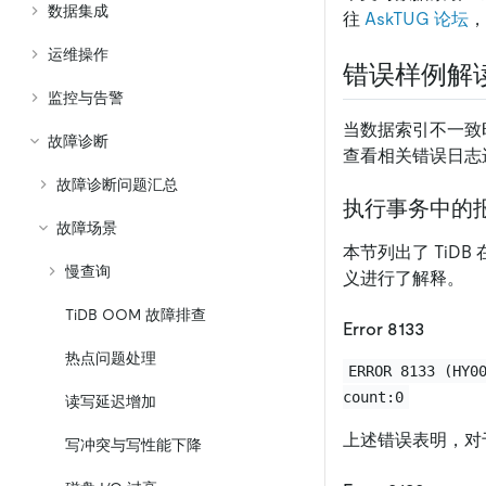
数据集成
往
AskTUG 论坛
，
运维操作
错误样例解
监控与告警
当数据索引不一致
故障诊断
查看相关错误日志
故障诊断问题汇总
执行事务中的
故障场景
本节列出了 Ti
慢查询
义进行了解释。
TiDB OOM 故障排查
Error 8133
热点问题处理
ERROR 8133 (HY0
count:0
读写延迟增加
上述错误表明，对
写冲突与写性能下降