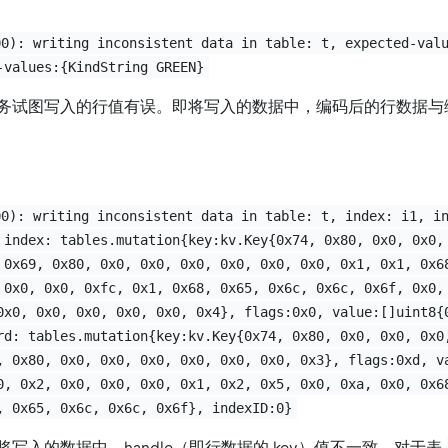
00): writing inconsistent data in table: t, expected-val
-values:{KindString GREEN}
务试图写入的行值有误。即将写入的数据中，编码后的行数据与
00): writing inconsistent data in table: t, index: i1, i
 index: tables.mutation{key:kv.Key{0x74, 0x80, 0x0, 0x0,
 0x69, 0x80, 0x0, 0x0, 0x0, 0x0, 0x0, 0x0, 0x1, 0x1, 0x6
 0x0, 0x0, 0xfc, 0x1, 0x68, 0x65, 0x6c, 0x6c, 0x6f, 0x0,
0x0, 0x0, 0x0, 0x0, 0x0, 0x4}, flags:0x0, value:[]uint8{
rd: tables.mutation{key:kv.Key{0x74, 0x80, 0x0, 0x0, 0x0
, 0x80, 0x0, 0x0, 0x0, 0x0, 0x0, 0x0, 0x3}, flags:0xd, v
0, 0x2, 0x0, 0x0, 0x0, 0x1, 0x2, 0x5, 0x0, 0xa, 0x0, 0x6
, 0x65, 0x6c, 0x6c, 0x6f}, indexID:0}
写入的数据中，handle（即行数据的 key）值不一致。对于表