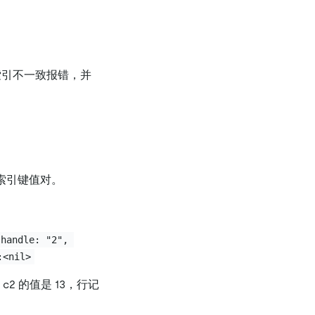
据索引不一致报错，并
个索引键值对。
 handle: "2", 
:<nil>
c2 的值是 13，行记