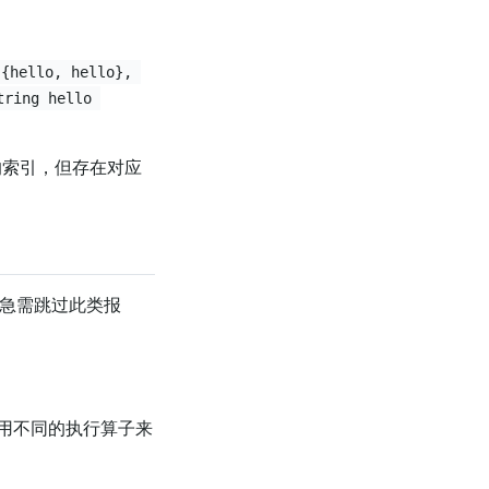
 {hello, hello}, 
tring hello 
的索引，但存在对应
急需跳过此类报
使用不同的执行算子来