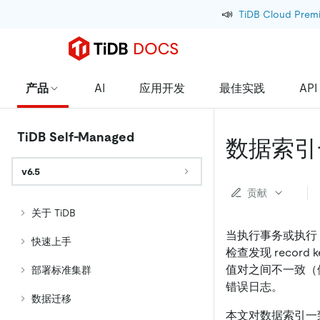
📣
TiDB Cloud Prem
产品
AI
应用开发
最佳实践
API
TiDB Self-Managed
数据索引
v6.5
贡献
关于 TiDB
当执行事务或执行
快速上手
检查发现 record
值对之间不一致（
部署标准集群
错误日志。
数据迁移
本文对数据索引一