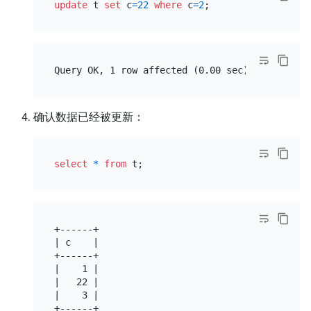
update
 t 
set
 c
=
22
where
 c
=
2
确认数据已经被更新：
select
*
from
+------+

| c    |

+------+

|    1 |

|   22 |

|    3 |

+------+
