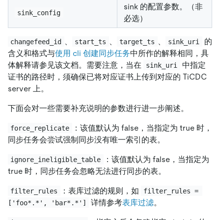
sink 的配置参数。（非
sink_config
必选）
、
、
、
的
changefeed_id
start_ts
target_ts
sink_uri
含义和格式与
使用 cli 创建同步任务
中所作的解释相同，具
体解释请参见该文档。需要注意，当在
中指定
sink_uri
证书的路径时，须确保已将对应证书上传到对应的 TiCDC
server 上。
下面会对一些需要补充说明的参数进行进一步阐述。
：该值默认为 false，当指定为 true 时，
force_replicate
同步任务会尝试强制同步没有唯一索引的表。
：该值默认为 false，当指定为
ignore_ineligible_table
true 时，同步任务会忽略无法进行同步的表。
：表库过滤的规则，如
filter_rules
filter_rules = 
详情参考
表库过滤
。
['foo*.*', 'bar*.*']