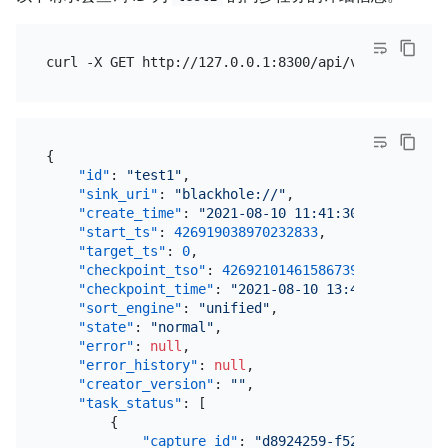
{
"id"
:
"test1"
,
"sink_uri"
:
"blackhole://"
,
"create_time"
:
"2021-08-10 11:41:30.642"
,
"start_ts"
:
426919038970232833
,
"target_ts"
:
0
,
"checkpoint_tso"
:
426921014615867393
,
"checkpoint_time"
:
"2021-08-10 13:47:07.093"
,
"sort_engine"
:
"unified"
,
"state"
:
"normal"
,
"error"
:
null
,
"error_history"
:
null
,
"creator_version"
:
""
,
"task_status"
:
[
{
"capture_id"
:
"d8924259-f52f-4dfb-97a9