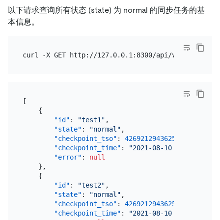
以下请求查询所有状态 (state) 为 normal 的同步任务的基
本信息。
[
{
"id"
:
"test1"
,
"state"
:
"normal"
,
"checkpoint_tso"
:
426921294362574849
,
"checkpoint_time"
:
"2021-08-10 14:04:54.24
"error"
:
null
}
,
{
"id"
:
"test2"
,
"state"
:
"normal"
,
"checkpoint_tso"
:
426921294362574849
,
"checkpoint_time"
:
"2021-08-10 14:04:54.24