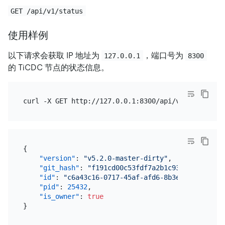
GET /api/v1/status
使用样例
以下请求会获取 IP 地址为
，端口号为
127.0.0.1
8300
的 TiCDC 节点的状态信息。
{
"version"
:
"v5.2.0-master-dirty"
,
"git_hash"
:
"f191cd00c53fdf7a2b1c9308a355092f9
"id"
:
"c6a43c16-0717-45af-afd6-8b3e01e44f5d"
,
"pid"
:
25432
,
"is_owner"
:
true
}