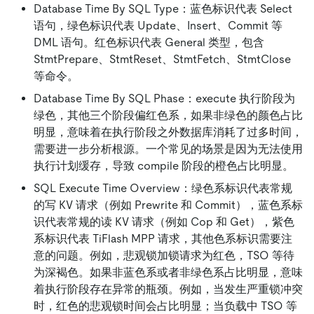
Database Time By SQL Type：蓝色标识代表 Select
语句，绿色标识代表 Update、Insert、Commit 等
DML 语句。红色标识代表 General 类型，包含
StmtPrepare、StmtReset、StmtFetch、StmtClose
等命令。
Database Time By SQL Phase：execute 执行阶段为
绿色，其他三个阶段偏红色系，如果非绿色的颜色占比
明显，意味着在执行阶段之外数据库消耗了过多时间，
需要进一步分析根源。一个常见的场景是因为无法使用
执行计划缓存，导致 compile 阶段的橙色占比明显。
SQL Execute Time Overview：绿色系标识代表常规
的写 KV 请求（例如 Prewrite 和 Commit），蓝色系标
识代表常规的读 KV 请求（例如 Cop 和 Get），紫色
系标识代表 TiFlash MPP 请求，其他色系标识需要注
意的问题。例如，悲观锁加锁请求为红色，TSO 等待
为深褐色。如果非蓝色系或者非绿色系占比明显，意味
着执行阶段存在异常的瓶颈。例如，当发生严重锁冲突
时，红色的悲观锁时间会占比明显；当负载中 TSO 等