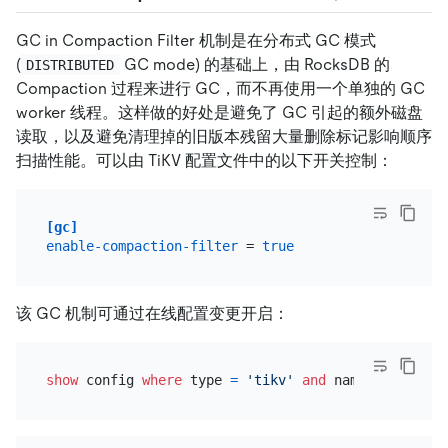
GC in Compaction Filter 机制是在分布式 GC 模式
(
GC mode) 的基础上，由 RocksDB 的
DISTRIBUTED
Compaction 过程来进行 GC，而不再使用一个单独的 GC
worker 线程。这样做的好处是避免了 GC 引起的额外磁盘
读取，以及避免清理掉的旧版本残留大量删除标记影响顺序
扫描性能。可以由 TiKV 配置文件中的以下开关控制：
[gc]
enable-compaction-filter
 = 
true
该 GC 机制可通过在线配置变更开启：
show
 config 
where
 type 
=
'tikv'
and
 name 
like
'%en