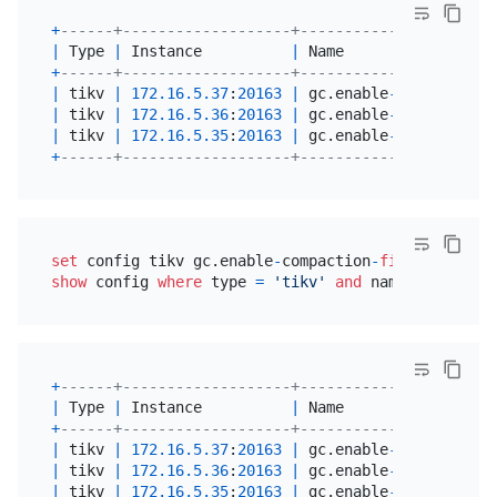
+
------+-------------------+----------------------
|
 Type 
|
 Instance          
|
 Name                 
+
------+-------------------+----------------------
|
 tikv 
|
172.16
.5
.37
:
20163
|
 gc.enable
-
compaction
-
|
 tikv 
|
172.16
.5
.36
:
20163
|
 gc.enable
-
compaction
-
|
 tikv 
|
172.16
.5
.35
:
20163
|
 gc.enable
-
compaction
-
+
------+-------------------+----------------------
set
 config tikv gc.enable
-
compaction
-
filter
=
true
show
 config 
where
 type 
=
'tikv'
and
 name 
like
'%en
+
------+-------------------+----------------------
|
 Type 
|
 Instance          
|
 Name                 
+
------+-------------------+----------------------
|
 tikv 
|
172.16
.5
.37
:
20163
|
 gc.enable
-
compaction
-
|
 tikv 
|
172.16
.5
.36
:
20163
|
 gc.enable
-
compaction
-
|
 tikv 
|
172.16
.5
.35
:
20163
|
 gc.enable
-
compaction
-