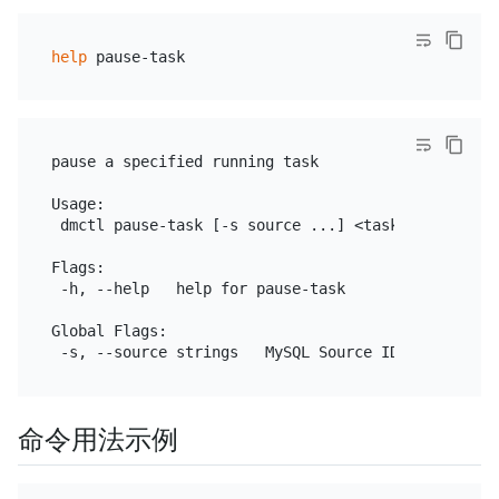
help
pause a specified running task

Usage:

 dmctl pause-task [-s source ...] <task-name | task
Flags:

 -h, --help   help for pause-task

Global Flags:

命令用法示例