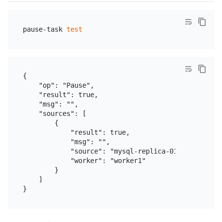
pause-task 
test
{

    "op": "Pause",

    "result": true,

    "msg": "",

    "sources": [

        {

            "result": true,

            "msg": "",

            "source": "mysql-replica-01",

            "worker": "worker1"

        }

    ]
