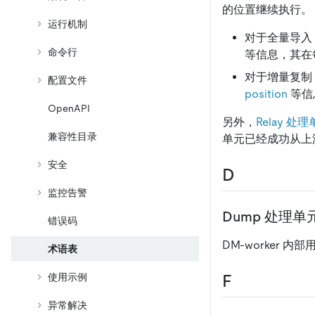
的位置继续执行。
运行机制
对于全量导入，
命令行
等信息，其在
对于增量复制，
配置文件
position
等信
OpenAPI
另外，
Relay 处
兼容性目录
单元已经成功从上
安全
D
监控告警
Dump 处理单
错误码
DM-worker 
术语表
使用示例
F
异常解决