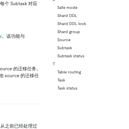
个 Subtask 对应
Safe mode
Shard DDL
Shard DDL lock
Shard group
s
。该功能与
Source
Subtask
Subtask status
T
source 的迁移任务。
Table routing
其他 source 的迁移任
Task
Task status
时从之前已经处理过