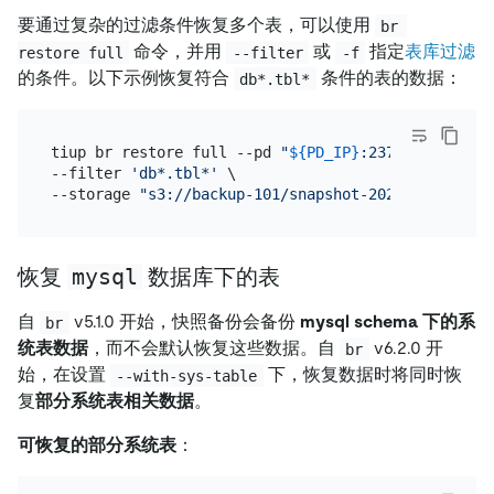
要通过复杂的过滤条件恢复多个表，可以使用
br 
命令，并用
或
指定
表库过滤
restore full
--filter
-f
的条件。以下示例恢复符合
条件的表的数据：
db*.tbl*
tiup br restore full --pd 
"
${PD_IP}
:2379"
 \

--filter 
'db*.tbl*'
 \

--storage 
"s3://backup-101/snapshot-202209081330?a
mysql
恢复
数据库下的表
自
v5.1.0 开始，快照备份会备份
mysql schema 下的系
br
统表数据
，而不会默认恢复这些数据。自
v6.2.0 开
br
始，在设置
下，恢复数据时将同时恢
--with-sys-table
复
部分系统表相关数据
。
可恢复的部分系统表
：