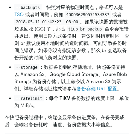
：快照对应的物理时间点，格式可以是
--backupts
TSO
或者时间戳，例如
或者
400036290571534337
。如果该快照的数据被
2018-05-11 01:42:23 +08:00
垃圾回收 (GC) 了，那么
命令会报错
tiup br backup
并退出。使用日期方式备份时，建议同时指定时区，否
则 br 默认使用本地时间构造时间戳，可能导致备份时
间点错误。如果你没有指定该参数，那么 br 会选取备
份开始的时间点所对应的快照。
：数据备份到的存储地址。快照备份支持
--storage
以 Amazon S3、Google Cloud Storage、Azure Blob
Storage 为备份存储，以上命令以 Amazon S3 为示
例。详细存储地址格式请参考
备份存储 URL 配置
。
：
每个 TiKV
备份数据的速度上限，单位
--ratelimit
为 MiB/s。
在快照备份过程中，终端会显示备份进度条。在备份完成
后，会输出备份耗时、速度、备份数据大小等信息。