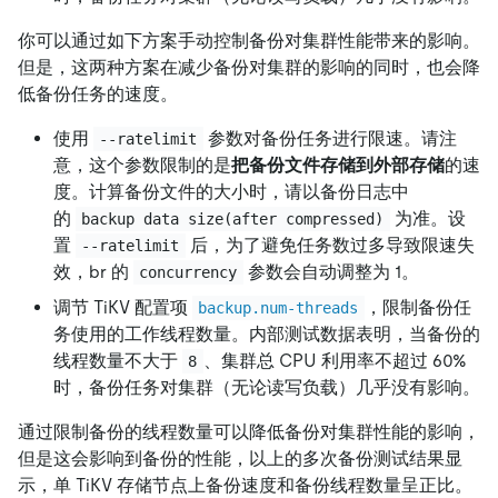
你可以通过如下方案手动控制备份对集群性能带来的影响。
但是，这两种方案在减少备份对集群的影响的同时，也会降
低备份任务的速度。
使用
参数对备份任务进行限速。请注
--ratelimit
意，这个参数限制的是
把备份文件存储到外部存储
的速
度。计算备份文件的大小时，请以备份日志中
的
为准。设
backup data size(after compressed)
置
后，为了避免任务数过多导致限速失
--ratelimit
效，br 的
参数会自动调整为 1。
concurrency
调节 TiKV 配置项
，限制备份任
backup.num-threads
务使用的工作线程数量。内部测试数据表明，当备份的
线程数量不大于
、集群总 CPU 利用率不超过 60%
8
时，备份任务对集群（无论读写负载）几乎没有影响。
通过限制备份的线程数量可以降低备份对集群性能的影响，
但是这会影响到备份的性能，以上的多次备份测试结果显
示，单 TiKV 存储节点上备份速度和备份线程数量呈正比。