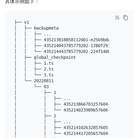
具体示例如下：
├── v1

│   ├── backupmeta

│   │   ├── ...

│   │   ├── 435213818858112001-e2569bda-a75a-4411-
│   │   ├── 435214043785779202-1780f291-3b8a-455e-
│   │   └── 435214443785779202-224f1408-fff5-445f-
│   ├── global_checkpoint

│   │   ├── 1.ts

│   │   ├── 2.ts

│   │   └── 3.ts

│   └── 20220811

│       └── 03

│           ├── 1

│           │   ├── ...

│           │   ├── 435213866703257604-60fcbdb6-8f
│           │   └── 435214023989657606-72ce65ff-1f
│           ├── 2

│           │   ├── ...

│           │   ├── 435214102632857605-11deba64-be
│           │   └── 435214417205657604-e6980303-cb