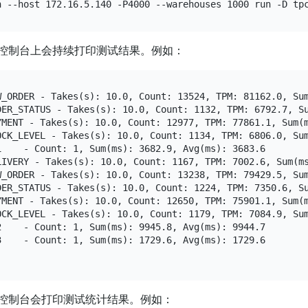
h --host 172.16.5.140 -P4000 --warehouses 1000 run -D tp
控制台上会持续打印测试结果。例如：
W_ORDER - Takes(s): 10.0, Count: 13524, TPM: 81162.0, Sum
DER_STATUS - Takes(s): 10.0, Count: 1132, TPM: 6792.7, Su
YMENT - Takes(s): 10.0, Count: 12977, TPM: 77861.1, Sum(m
OCK_LEVEL - Takes(s): 10.0, Count: 1134, TPM: 6806.0, Sum
    - Count: 1, Sum(ms): 3682.9, Avg(ms): 3683.6

LIVERY - Takes(s): 10.0, Count: 1167, TPM: 7002.6, Sum(ms
W_ORDER - Takes(s): 10.0, Count: 13238, TPM: 79429.5, Sum
DER_STATUS - Takes(s): 10.0, Count: 1224, TPM: 7350.6, Su
YMENT - Takes(s): 10.0, Count: 12650, TPM: 75901.1, Sum(m
OCK_LEVEL - Takes(s): 10.0, Count: 1179, TPM: 7084.9, Sum
    - Count: 1, Sum(ms): 9945.8, Avg(ms): 9944.7

    - Count: 1, Sum(ms): 1729.6, Avg(ms): 1729.6

控制台会打印测试统计结果。例如：