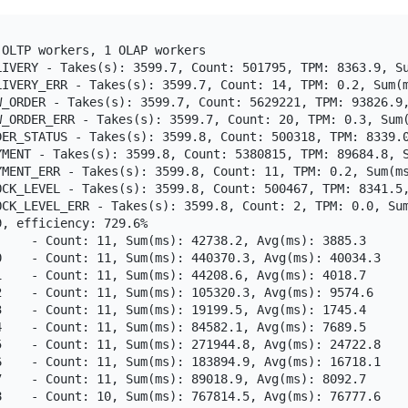
OLTP workers, 1 OLAP workers

LIVERY - Takes(s): 3599.7, Count: 501795, TPM: 8363.9, Su
LIVERY_ERR - Takes(s): 3599.7, Count: 14, TPM: 0.2, Sum(m
W_ORDER - Takes(s): 3599.7, Count: 5629221, TPM: 93826.9,
W_ORDER_ERR - Takes(s): 3599.7, Count: 20, TPM: 0.3, Sum(
DER_STATUS - Takes(s): 3599.8, Count: 500318, TPM: 8339.0
YMENT - Takes(s): 3599.8, Count: 5380815, TPM: 89684.8, S
YMENT_ERR - Takes(s): 3599.8, Count: 11, TPM: 0.2, Sum(ms
OCK_LEVEL - Takes(s): 3599.8, Count: 500467, TPM: 8341.5,
OCK_LEVEL_ERR - Takes(s): 3599.8, Count: 2, TPM: 0.0, Sum
, efficiency: 729.6%

    - Count: 11, Sum(ms): 42738.2, Avg(ms): 3885.3

0    - Count: 11, Sum(ms): 440370.3, Avg(ms): 40034.3

    - Count: 11, Sum(ms): 44208.6, Avg(ms): 4018.7

    - Count: 11, Sum(ms): 105320.3, Avg(ms): 9574.6

    - Count: 11, Sum(ms): 19199.5, Avg(ms): 1745.4

    - Count: 11, Sum(ms): 84582.1, Avg(ms): 7689.5

5    - Count: 11, Sum(ms): 271944.8, Avg(ms): 24722.8

6    - Count: 11, Sum(ms): 183894.9, Avg(ms): 16718.1

    - Count: 11, Sum(ms): 89018.9, Avg(ms): 8092.7

8    - Count: 10, Sum(ms): 767814.5, Avg(ms): 76777.6
