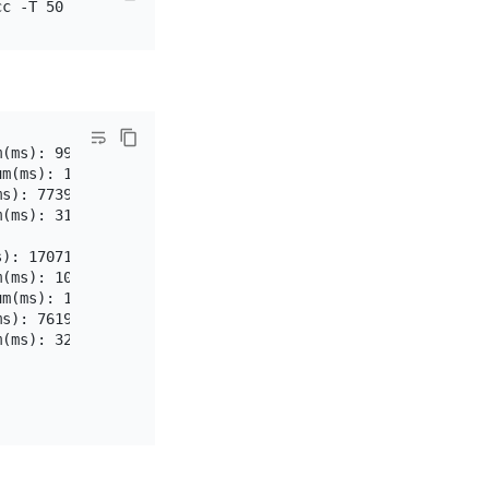
cc -T 50 -t 1 --
time
(ms): 998317.6, Avg(ms): 73.9, 50th(ms): 71.3, 90th(ms):
m(ms): 16196.6, Avg(ms): 14.3, 50th(ms): 13.1, 90th(ms):
s): 773982.0, Avg(ms): 59.7, 50th(ms): 56.6, 90th(ms): 8
(ms): 31220.9, Avg(ms): 27.5, 50th(ms): 25.2, 90th(ms): 
): 170712.9, Avg(ms): 146.3, 50th(ms): 142.6, 90th(ms): 
(ms): 1010795.3, Avg(ms): 76.4, 50th(ms): 75.5, 90th(ms)
m(ms): 17874.1, Avg(ms): 14.6, 50th(ms): 13.6, 90th(ms):
s): 761981.3, Avg(ms): 60.3, 50th(ms): 56.6, 90th(ms): 8
(ms): 32829.8, Avg(ms): 27.9, 50th(ms): 26.2, 90th(ms): 