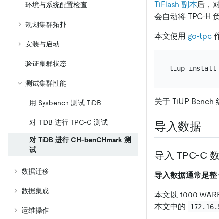
TiFlash 副本
后，对
环境与系统配置检查
会自动将 TPC-H 
规划集群拓扑
本文使用
go-tpc
作
安装与启动
验证集群状态
测试集群性能
关于 TiUP Be
用 Sysbench 测试 TiDB
对 TiDB 进行 TPC-C 测试
导入数据
对 TiDB 进行 CH-benCHmark 测
试
导入 TPC-C 
数据迁移
导入数据通常是整个
数据集成
本文以 1000 W
本文中的
172.16.
运维操作