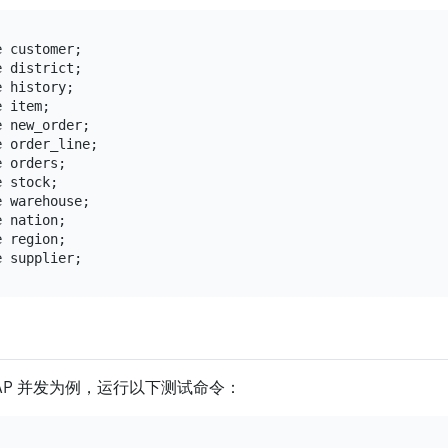
 customer;

 district;

 history;

 item;

 new_order;

 order_line;

 orders;

 stock;

 warehouse;

 nation;

 region;

，1 AP 并发为例，运行以下测试命令：