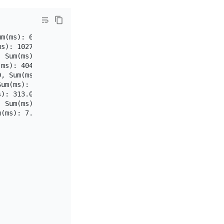
m(ms): 63905178.8, Avg(ms): 127.4, 50th(ms): 125.8, 90th
s): 1027.7, Avg(ms): 73.4, 50th(ms): 71.3, 90th(ms): 109
 Sum(ms): 363758020.7, Avg(ms): 64.6, 50th(ms): 62.9, 90
ms): 404.2, Avg(ms): 20.2, 50th(ms): 18.9, 90th(ms): 37.
, Sum(ms): 7135956.6, Avg(ms): 14.3, 50th(ms): 13.1, 90t
um(ms): 269863092.5, Avg(ms): 50.2, 50th(ms): 48.2, 90th
): 313.0, Avg(ms): 28.5, 50th(ms): 10.0, 90th(ms): 67.1,
 Sum(ms): 13208726.4, Avg(ms): 26.4, 50th(ms): 25.2, 90t
(ms): 7.6, Avg(ms): 3.7, 50th(ms): 3.1, 90th(ms): 4.7, 9