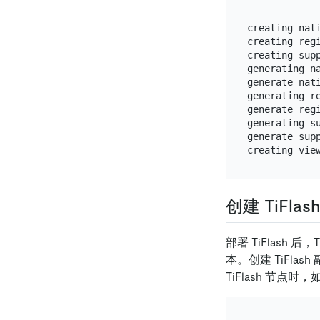
creating nati
creating regi
creating supp
generating na
generate nati
generating re
generate regi
generating su
generate supp
创建 TiFlas
部署 TiFlash 后
本。创建 TiFla
TiFlash 节点时，