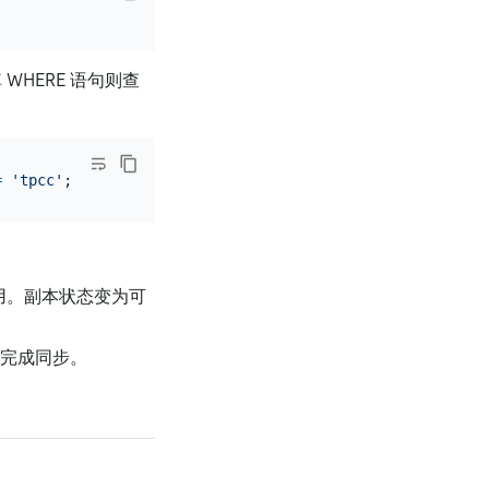
WHERE 语句则查
=
'tpcc'
不可用。副本状态变为可
已经完成同步。
：