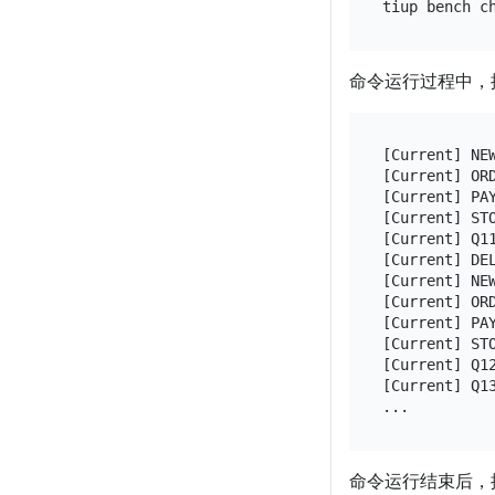
tiup bench c
命令运行过程中，
[Current] NE
[Current] OR
[Current] PA
[Current] ST
[Current] Q11
[Current] DE
[Current] NE
[Current] OR
[Current] PA
[Current] ST
[Current] Q12
[Current] Q13
命令运行结束后，