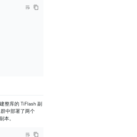
整库的 TiFlash 副
当集群中部署了两个
h 副本。