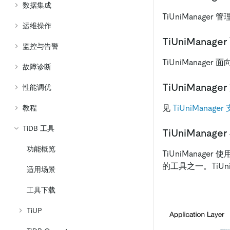
数据集成
TiUniManag
运维操作
TiUniMana
监控与告警
TiUniManag
故障诊断
TiUniManag
性能调优
见
TiUniManage
教程
TiDB 工具
TiUniManag
功能概览
TiUniManager
的工具之一。TiUn
适用场景
工具下载
TiUP