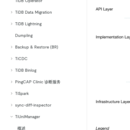
TiDB Operator
TiDB Data Migration
TiDB Lightning
Dumpling
Backup & Restore (BR)
TiCDC
TiDB Binlog
PingCAP Clinic 诊断服务
TiSpark
sync-diff-inspector
TiUniManager
概述