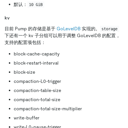
默认：
10 GiB
kv
目前 Pump 的存储是基于
GoLevelDB
实现的。
storage
下还有一个 kv 子分组可以用于调整 GoLevelDB 的配置，
支持的配置项包括：
block-cache-capacity
block-restart-interval
block-size
compaction-L0-trigger
compaction-table-size
compaction-total-size
compaction-total-size-multiplier
write-buffer
write-L0-pause-trigger