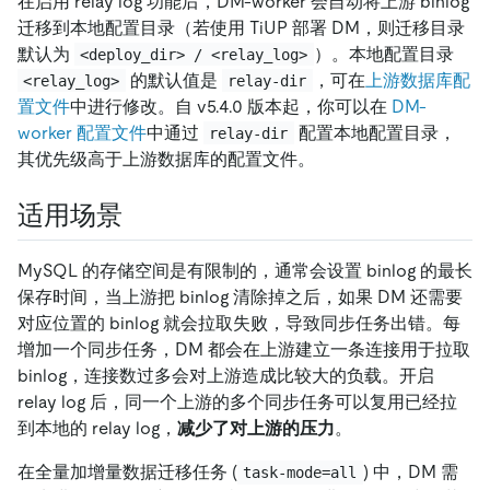
在启用 relay log 功能后，DM-worker 会自动将上游 binlog
迁移到本地配置目录（若使用 TiUP 部署 DM，则迁移目录
默认为
）。本地配置目录
<deploy_dir> / <relay_log>
的默认值是
，可在
上游数据库配
<relay_log>
relay-dir
置文件
中进行修改。自 v5.4.0 版本起，你可以在
DM-
worker 配置文件
中通过
配置本地配置目录，
relay-dir
其优先级高于上游数据库的配置文件。
适用场景
MySQL 的存储空间是有限制的，通常会设置 binlog 的最长
保存时间，当上游把 binlog 清除掉之后，如果 DM 还需要
对应位置的 binlog 就会拉取失败，导致同步任务出错。每
增加一个同步任务，DM 都会在上游建立一条连接用于拉取
binlog，连接数过多会对上游造成比较大的负载。开启
relay log 后，同一个上游的多个同步任务可以复用已经拉
到本地的 relay log，
减少了对上游的压力
。
在全量加增量数据迁移任务 (
) 中，DM 需
task-mode=all