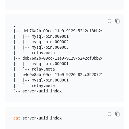
.

|-- deb76a2b-09cc-11e9-9129-5242cf3bb246.000001

|   |-- mysql-bin.000001

|   |-- mysql-bin.000002

|   |-- mysql-bin.000003

|   `-- relay.meta

|-- deb76a2b-09cc-11e9-9129-5242cf3bb246.000003

|   |-- mysql-bin.000001

|   `-- relay.meta

|-- e4e0e8ab-09cc-11e9-9220-82cc35207219.000002

|   |-- mysql-bin.000001

|   `-- relay.meta

cat