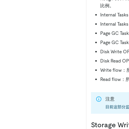
比例。
Internal 
Internal 
Page GC T
Page GC T
Disk Writ
Disk Rea
Write flo
Read flow
注意
目前这部分监控
Storage Writ