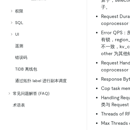
算子，selecti
子。
权限
Request D
SQL
coproces
Error QPS
UI
有锁，region_
遥测
不一致，kv_cli
other 为其
错误码
Request H
TiDB 离线包
coproce
Response 
通过拓扑 label 进行副本调度
Cop task 
常见问题解答 (FAQ)
Handling 
类与 Reque
术语表
Threads o
Max Threa