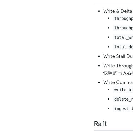
Write & D
through
through
total_w
total_d
Write Sta
Write Thr
快照的写入吞
Write Com
write b
delete_
ingest
Raft