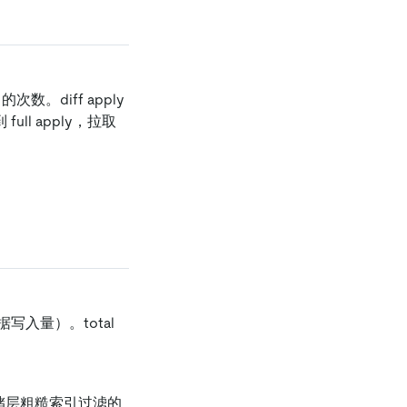
 的次数。diff apply
 full apply，拉取
。
数据写入量）。total
 数被存储层粗糙索引过滤的