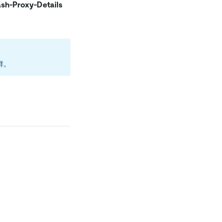
ash-Proxy-Details
集群。