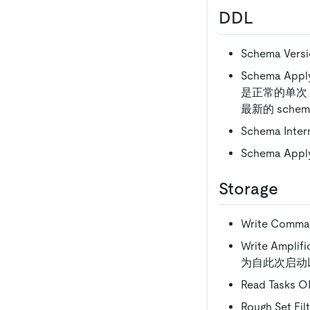
DDL
Schema Ve
Schema App
是正常的单次 app
最新的 schem
Schema In
Schema App
Storage
Write Co
Write Amp
为自此次启动以
Read Tas
Rough Set