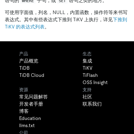
语句的
子句，或
语句之类的地方。
WHERE
SET
可使用字面值，列名，NULL，内置函数，操作符等来书写
表达式。其中有些表达式下推到 TiKV 上执行，详见
下推到
TiKV 的表达式列表
。
产品
生态
产品概览
集成
TiDB
TiKV
TiDB Cloud
TiFlash
OSS Insight
资源
支持
常见问题解答
社区
开发者手册
联系我们
博客
Education
llms.txt
公司