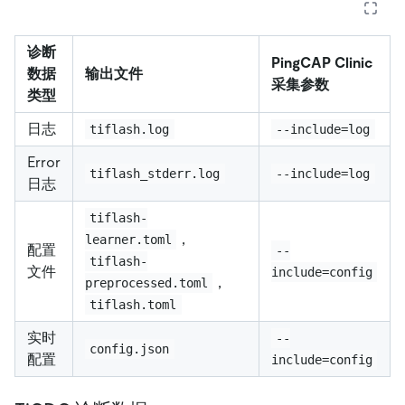
诊断
PingCAP Clinic
数据
输出文件
采集参数
类型
日志
tiflash.log
--include=log
Error
tiflash_stderr.log
--include=log
日志
tiflash-
，
learner.toml
配置
--
tiflash-
文件
include=config
，
preprocessed.toml
tiflash.toml
实时
--
config.json
配置
include=config