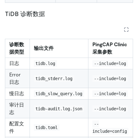
TiDB 诊断数据
诊断数
PingCAP Clinic
输出文件
据类型
采集参数
日志
tidb.log
--include=log
Error
tidb_stderr.log
--include=log
日志
慢日志
tidb_slow_query.log
--include=log
审计日
tidb-audit.log.json
--include=log
志
配置文
--
tidb.toml
件
include=config