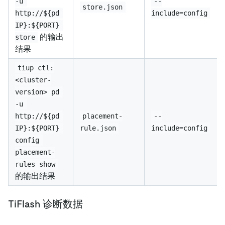
-u 
--
store.json
http://${pd 
include=config
IP}:${PORT} 
的输出
store
结果
tiup ctl:
<cluster-
version> pd 
-u 
http://${pd 
placement-
--
IP}:${PORT} 
rule.json
include=config
config 
placement-
rules show
的输出结果
TiFlash 诊断数据