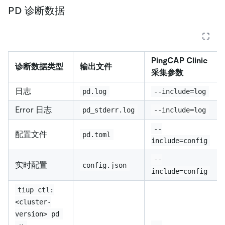
PD 诊断数据
PingCAP Clinic
诊断数据类型
输出文件
采集参数
日志
pd.log
--include=log
Error 日志
pd_stderr.log
--include=log
--
配置文件
pd.toml
include=config
--
实时配置
config.json
include=config
tiup ctl:
<cluster-
version> pd 