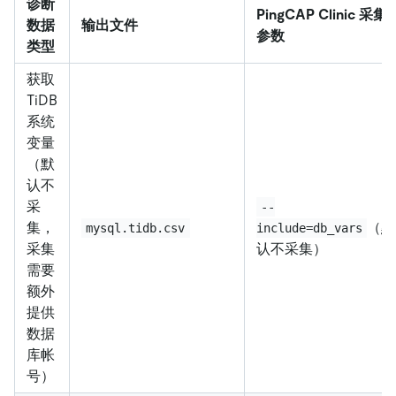
诊断
PingCAP Clinic 采集
数据
输出文件
参数
类型
获取
TiDB
系统
变量
（默
认不
采
--
集，
（默
mysql.tidb.csv
include=db_vars
采集
认不采集）
需要
额外
提供
数据
库帐
号）