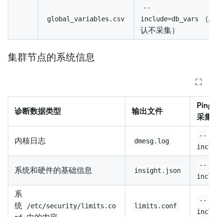
--
（默
global_variables.csv
include=db_vars
认不采集）
集群节点的系统信息
PingC
诊断数据类型
输出文件
采集
--
内核日志
dmesg.log
inclu
--
系统和硬件的基础信息
insight.json
inclu
系
--
统
/etc/security/limits.co
limits.conf
inclu