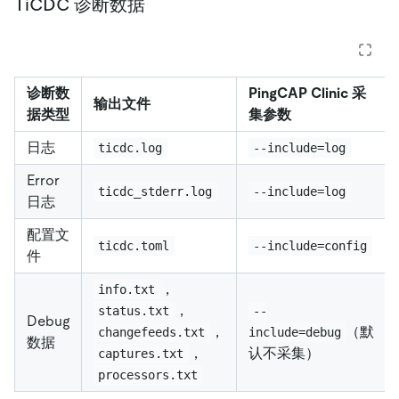
TiCDC 诊断数据
诊断数
PingCAP Clinic 采
输出文件
据类型
集参数
日志
ticdc.log
--include=log
Error
ticdc_stderr.log
--include=log
日志
配置文
ticdc.toml
--include=config
件
，
info.txt
，
status.txt
--
Debug
，
（默
changefeeds.txt
include=debug
数据
，
认不采集）
captures.txt
processors.txt