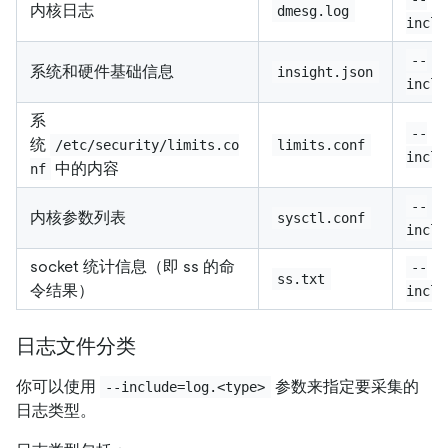
内核日志
dmesg.log
inclu
--
系统和硬件基础信息
insight.json
inclu
系
--
统
/etc/security/limits.co
limits.conf
inclu
中的内容
nf
--
内核参数列表
sysctl.conf
inclu
socket 统计信息（即 ss 的命
--
ss.txt
令结果）
inclu
日志文件分类
你可以使用
参数来指定要采集的
--include=log.<type>
日志类型。