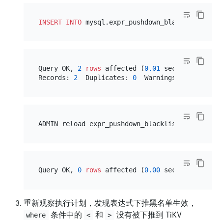
INSERT INTO
 mysql.expr_pushdown_blacklist 
VALU
Query OK, 
2
rows
 affected (
0.01
 sec)

Records: 
2
  Duplicates: 
0
  Warnings: 
0
Query OK, 
0
rows
 affected (
0.00
重新观察执行计划，发现表达式下推黑名单生效，
条件中的
和
没有被下推到 TiKV
where
<
>