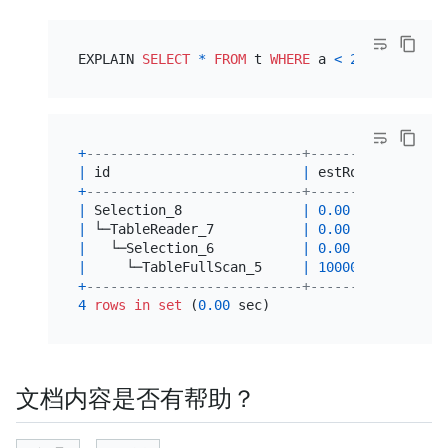
EXPLAIN 
SELECT
*
FROM
 t 
WHERE
 a 
<
2
AND
 a 
>
2
+
---------------------------+----------+------
|
 id                        
|
 estRows  
|
 task 
+
---------------------------+----------+------
|
 Selection_8               
|
0.00
|
 root 
|
 └─TableReader_7           
|
0.00
|
 root 
|
   └─Selection_6           
|
0.00
|
 cop[t
|
     └─TableFullScan_5     
|
10000.00
|
 cop[t
+
---------------------------+----------+------
4
rows
in
set
 (
0.00
文档内容是否有帮助？