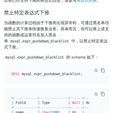
目前已经支持下推的表达式信息，请参考
表达式列表
。
禁止特定表达式下推
当函数的计算过程由于下推而出现异常时，可通过黑名单功
能禁止其下推来快速恢复业务。具体而言，你可以将上述支
持的函数或运算符名加入黑名
单
中，以禁止特定表达
mysql.expr_pushdown_blacklist
式下推。
的 schema 如下：
mysql.expr_pushdown_blacklist
DESC
+
------------+--------------+------+------+-------
|
 Field      
|
 Type         
|
Null
|
 Key  
|
Defaul
+
------------+--------------+------+------+-------
|
 name       
|
char
(
100
)    
|
NO
|
|
NULL