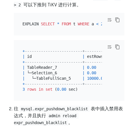
可以下推到 TiKV 进行计算。
> 2
EXPLAIN 
SELECT
*
FROM
 t 
WHERE
 a 
<
2
AND
 a 
>
2
+
-------------------------+----------+--------
|
 id                      
|
 estRows  
|
 task   
+
-------------------------+----------+--------
|
 TableReader_7           
|
0.00
|
 root   
|
 └─Selection_6           
|
0.00
|
 cop[tik
|
   └─TableFullScan_5     
|
10000.00
|
 cop[tik
+
-------------------------+----------+--------
3
rows
in
set
 (
0.00
往
表中插入禁用表
mysql.expr_pushdown_blacklist
达式，并且执行
admin reload 
。
expr_pushdown_blacklist