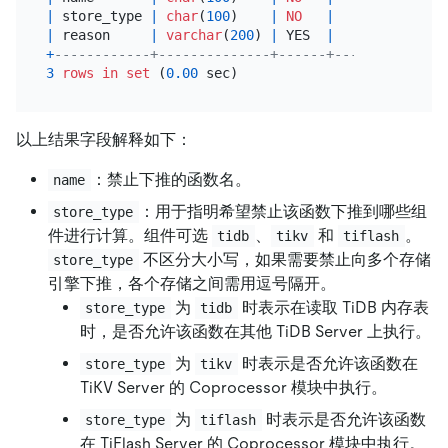
|
 store_type 
|
char
(
100
)    
|
NO
|
|
 tikv,t
|
 reason     
|
varchar
(
200
) 
|
 YES  
|
|
NULL
+
------------+--------------+------+------+-------
3
rows
in
set
 (
0.00
以上结果字段解释如下：
：禁止下推的函数名。
name
：用于指明希望禁止该函数下推到哪些组
store_type
件进行计算。组件可选
、
和
。
tidb
tikv
tiflash
不区分大小写，如果需要禁止向多个存储
store_type
引擎下推，各个存储之间需用逗号隔开。
为
时表示在读取 TiDB 内存表
store_type
tidb
时，是否允许该函数在其他 TiDB Server 上执行。
为
时表示是否允许该函数在
store_type
tikv
TiKV Server 的 Coprocessor 模块中执行。
为
时表示是否允许该函数
store_type
tiflash
在 TiFlash Server 的 Coprocessor 模块中执行。