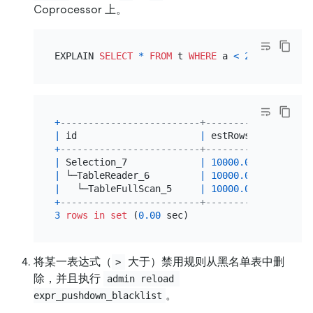
Coprocessor 上。
EXPLAIN 
SELECT
*
FROM
 t 
WHERE
 a 
<
2
and
 a 
>
2
+
-------------------------+----------+--------
|
 id                      
|
 estRows  
|
 task   
+
-------------------------+----------+--------
|
 Selection_7             
|
10000.00
|
 root   
|
 └─TableReader_6         
|
10000.00
|
 root   
|
   └─TableFullScan_5     
|
10000.00
|
 cop[tik
+
-------------------------+----------+--------
3
rows
in
set
 (
0.00
将某一表达式（
大于）禁用规则从黑名单表中删
>
除，并且执行
admin reload 
。
expr_pushdown_blacklist