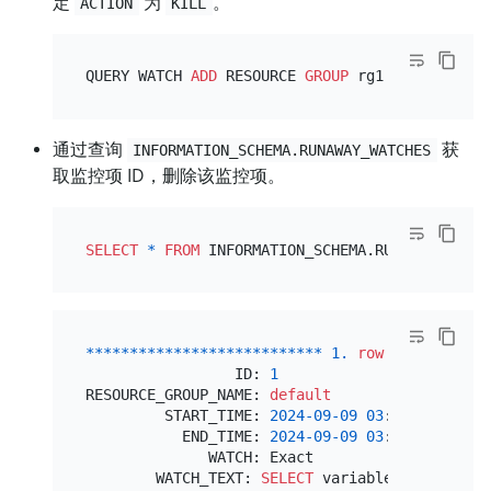
定
为
。
ACTION
KILL
QUERY WATCH 
ADD
 RESOURCE 
GROUP
 rg1 ACTION KILL
通过查询
获
INFORMATION_SCHEMA.RUNAWAY_WATCHES
取监控项 ID，删除该监控项。
SELECT
*
FROM
 INFORMATION_SCHEMA.RUNAWAY_WATCH
*
*
*
*
*
*
*
*
*
*
*
*
*
*
*
*
*
*
*
*
*
*
*
*
*
*
*
1.
row
*
*
*
*
*
*
*
*
*
*
*
                 ID: 
1
RESOURCE_GROUP_NAME: 
default
         START_TIME: 
2024
-09
-09
03
:
35
:
31
           END_TIME: 
2024
-09
-09
03
:
45
:
31
              WATCH: Exact

        WATCH_TEXT: 
SELECT
 variable_name, vari