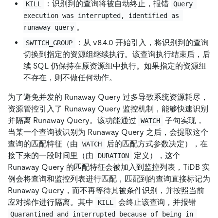
：识别到的查询将被自动终止，报错
KILL
Query 
execution was interrupted, identified as 
。
runaway query
：从 v8.4.0 开始引入，将识别到的查询
SWITCH_GROUP
切换到指定的资源组继续执行。该查询执行结束后，后
续 SQL 仍保持在原资源组中执行。如果指定的资源组
不存在，则不做任何动作。
为了避免并发的 Runaway Query 过多导致系统资源耗尽，
资源管控引入了 Runaway Query 监控机制，能够快速识别
并隔离 Runaway Query。该功能通过
子句实现，
WATCH
当某一个查询被识别为 Runaway Query 之后，会提取这个
查询的匹配特征（由
后的匹配方式参数决定），在
WATCH
接下来的一段时间里（由
定义），这个
DURATION
Runaway Query 的匹配特征会被加入到监控列表，TiDB 实
例会将查询和监控列表进行匹配，匹配到的查询直接标记为
Runaway Query，而不再等待其被条件识别，并按照当前
应对操作进行隔离。其中
会终止该查询，并报错
KILL
Quarantined and interrupted because of being in 