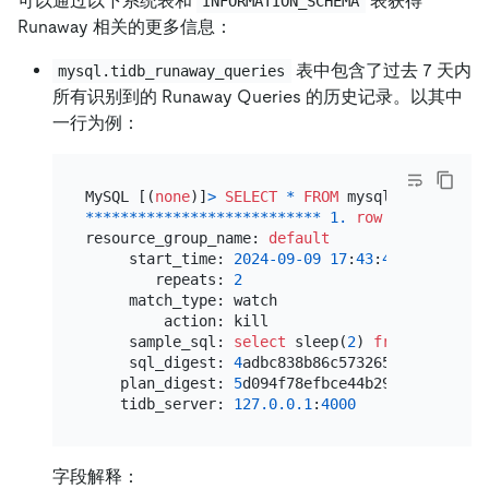
可以通过以下系统表和
表获得
INFORMATION_SCHEMA
Runaway 相关的更多信息：
表中包含了过去 7 天内
mysql.tidb_runaway_queries
所有识别到的 Runaway Queries 的历史记录。以其中
一行为例：
MySQL [(
none
)]
>
SELECT
*
FROM
 mysql.tidb_runaw
*
*
*
*
*
*
*
*
*
*
*
*
*
*
*
*
*
*
*
*
*
*
*
*
*
*
*
1.
row
*
*
*
*
*
*
*
*
*
*
*
resource_group_name: 
default
     start_time: 
2024
-09
-09
17
:
43
:
42
        repeats: 
2
     match_type: watch

         action: kill

     sample_sql: 
select
 sleep(
2
) 
from
 t

     sql_digest: 
4
adbc838b86c573265d4b39a3979d
    plan_digest: 
5
d094f78efbce44b2923733b74e1d
    tidb_server: 
127.0
.0
.1
:
4000
字段解释：