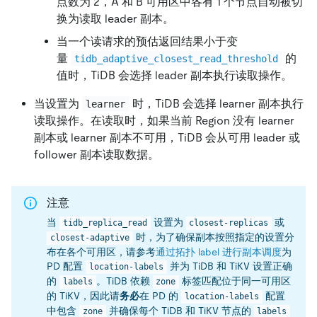
点数为 2，A 和 B 可用区中各有 1 个节点自动被切
换为读取 leader 副本。
当一个读请求的预估返回结果小于变
量
的
tidb_adaptive_closest_read_threshold
值时，TiDB 会选择 leader 副本执行读取操作。
当设置为
时，TiDB 会选择 learner 副本执行
learner
读取操作。在读取时，如果当前 Region 没有 learner
副本或 learner 副本不可用，TiDB 会从可用 leader 或
follower 副本读取数据。
注意
当
设置为
或
tidb_replica_read
closest-replicas
时，为了确保副本按照指定的设置分
closest-adaptive
布在各个可用区，请参考
通过拓扑 label 进行副本调度
为
PD 配置
并为 TiDB 和 TiKV 设置正确
location-labels
的
。TiDB 依赖
标签匹配位于同一可用区
labels
zone
的 TiKV，因此请
务必
在 PD 的
配置
location-labels
中包含
并确保每个 TiDB 和 TiKV 节点的
zone
labels