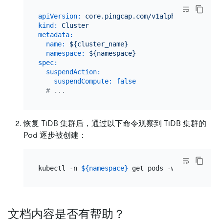
apiVersion:
core.pingcap.com/v1alpha1
kind:
Cluster
metadata:
name:
${cluster_name}
namespace:
${namespace}
spec:
suspendAction:
suspendCompute:
false
# ...
恢复 TiDB 集群后，通过以下命令观察到 TiDB 集群的
Pod 逐步被创建：
kubectl -n 
${namespace}
文档内容是否有帮助？