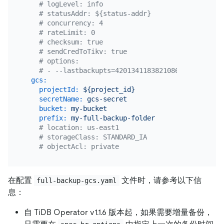
# logLevel: info
# statusAddr: ${status-addr}
# concurrency: 4
# rateLimit: 0
# checksum: true
# sendCredToTikv: true
# options:
# - --lastbackupts=420134118382108673
gcs:
projectId:
${project_id}
secretName:
gcs-secret
bucket:
my-bucket
prefix:
my-full-backup-folder
# location: us-east1
# storageClass: STANDARD_IA
# objectAcl: private
在配置
文件时，请参考以下信
full-backup-gcs.yaml
息：
自 TiDB Operator v1.1.6 版本起，如果需要增量备份，