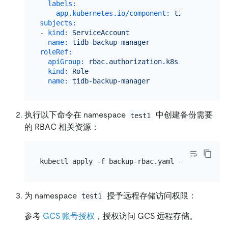
labels:
app.kubernetes.io/component:
tidb-backup-m
subjects:
-
kind:
ServiceAccount
name:
tidb-backup-manager
roleRef:
apiGroup:
rbac.authorization.k8s.io
kind:
Role
name:
tidb-backup-manager
执行以下命令在 namespace
中创建备份需要
test1
的 RBAC 相关资源：
为 namespace
授予远程存储访问权限：
test1
参考
GCS 账号授权
，授权访问 GCS 远程存储。