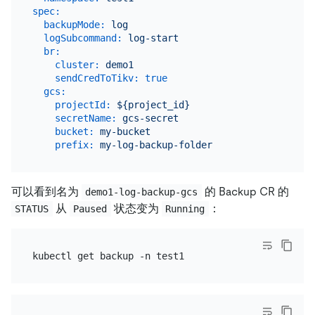
spec:
backupMode:
log
logSubcommand:
log-start
br:
cluster:
demo1
sendCredToTikv:
true
gcs:
projectId:
${project_id}
secretName:
gcs-secret
bucket:
my-bucket
prefix:
my-log-backup-folder
可以看到名为
的 Backup CR 的
demo1-log-backup-gcs
从
状态变为
：
STATUS
Paused
Running