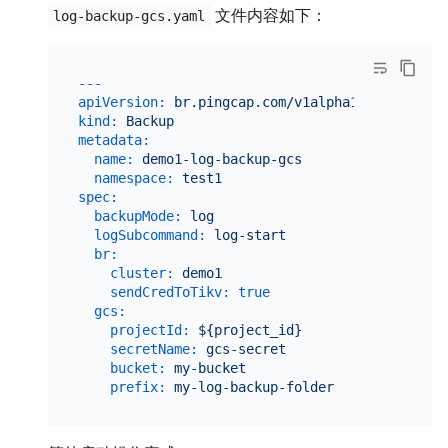
文件内容如下：
log-backup-gcs.yaml
---
apiVersion:
br.pingcap.com/v1alpha1
kind:
Backup
metadata:
name:
demo1-log-backup-gcs
namespace:
test1
spec:
backupMode:
log
logSubcommand:
log-start
br:
cluster:
demo1
sendCredToTikv:
true
gcs:
projectId:
${project_id}
secretName:
gcs-secret
bucket:
my-bucket
prefix:
my-log-backup-folder