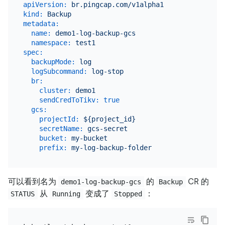
apiVersion:
br.pingcap.com/v1alpha1
kind:
Backup
metadata:
name:
demo1-log-backup-gcs
namespace:
test1
spec:
backupMode:
log
logSubcommand:
log-stop
br:
cluster:
demo1
sendCredToTikv:
true
gcs:
projectId:
${project_id}
secretName:
gcs-secret
bucket:
my-bucket
prefix:
my-log-backup-folder
可以看到名为
的
CR 的
demo1-log-backup-gcs
Backup
从
变成了
：
STATUS
Running
Stopped