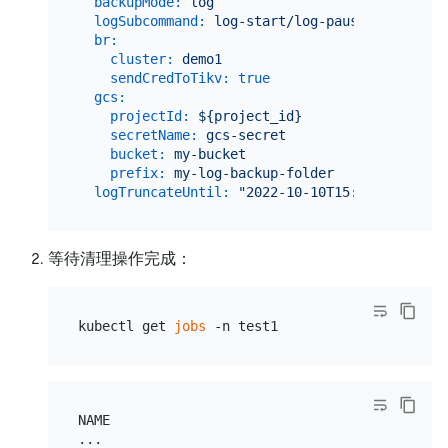
backupMode:
log
logSubcommand:
log-start/log-pause/log-stop
br:
cluster:
demo1
sendCredToTikv:
true
gcs:
projectId:
${project_id}
secretName:
gcs-secret
bucket:
my-bucket
prefix:
my-log-backup-folder
logTruncateUntil:
"2022-10-10T15:21:00+08:00
等待清理操作完成：
kubectl get 
jobs
NAME                                       COMP
...
