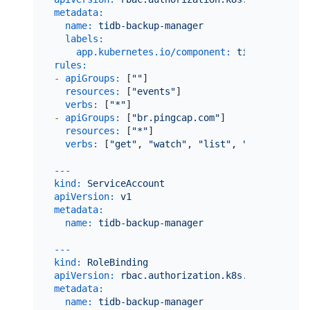
metadata:
name:
tidb-backup-manager
labels:
app.kubernetes.io/component:
tidb-backup-m
rules:
-
apiGroups:
 [
""
]

resources:
 [
"events"
]

verbs:
 [
"*"
-
apiGroups:
 [
"br.pingcap.com"
]

resources:
 [
"*"
]

verbs:
 [
"get"
, 
"watch"
, 
"list"
, 
"update"
]

---
kind:
ServiceAccount
apiVersion:
v1
metadata:
name:
tidb-backup-manager
---
kind:
RoleBinding
apiVersion:
rbac.authorization.k8s.io/v1
metadata:
name:
tidb-backup-manager