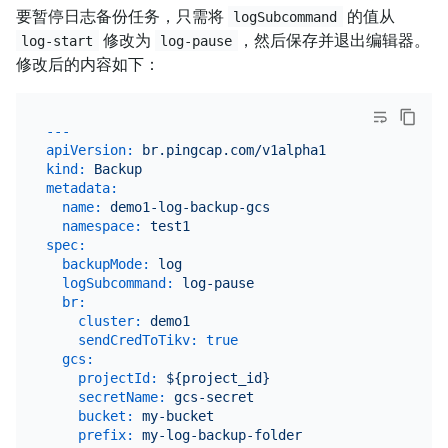
要暂停日志备份任务，只需将
的值从
logSubcommand
修改为
，然后保存并退出编辑器。
log-start
log-pause
修改后的内容如下：
---
apiVersion:
br.pingcap.com/v1alpha1
kind:
Backup
metadata:
name:
demo1-log-backup-gcs
namespace:
test1
spec:
backupMode:
log
logSubcommand:
log-pause
br:
cluster:
demo1
sendCredToTikv:
true
gcs:
projectId:
${project_id}
secretName:
gcs-secret
bucket:
my-bucket
prefix:
my-log-backup-folder