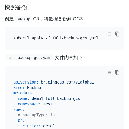
快照备份
创建
CR，将数据备份到 GCS：
Backup
文件内容如下：
full-backup-gcs.yaml
---
apiVersion:
br.pingcap.com/v1alpha1
kind:
Backup
metadata:
name:
demo1-full-backup-gcs
namespace:
test1
spec:
# backupType: full
br:
cluster:
demo1