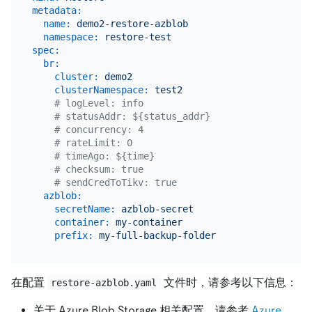
metadata:
name:
demo2-restore-azblob
namespace:
restore-test
spec:
br:
cluster:
demo2
clusterNamespace:
test2
# logLevel: info
# statusAddr: ${status_addr}
# concurrency: 4
# rateLimit: 0
# timeAgo: ${time}
# checksum: true
# sendCredToTikv: true
azblob:
secretName:
azblob-secret
container:
my-container
prefix:
my-full-backup-folder
在配置
文件时，请参考以下信息：
restore-azblob.yaml
关于 Azure Blob Storage 相关配置，请参考
Azure