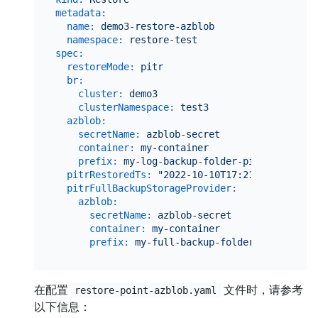
metadata:
name:
demo3-restore-azblob
namespace:
restore-test
spec:
restoreMode:
pitr
br:
cluster:
demo3
clusterNamespace:
test3
azblob:
secretName:
azblob-secret
container:
my-container
prefix:
my-log-backup-folder-pitr
pitrRestoredTs:
"2022-10-10T17:21:00+08:00"
pitrFullBackupStorageProvider:
azblob:
secretName:
azblob-secret
container:
my-container
prefix:
my-full-backup-folder-pitr
在配置
文件时，请参考
restore-point-azblob.yaml
以下信息：