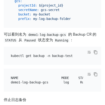
gcs:
projectId:
${project_id}
secretName:
gcs-secret
bucket:
my-bucket
prefix:
my-log-backup-folder
可以看到名为
的 Backup CR 的
demo1-log-backup-gcs
从
状态变为
：
STATUS
Paused
Running
NAME                       MODE     STATUS    ....

停止日志备份