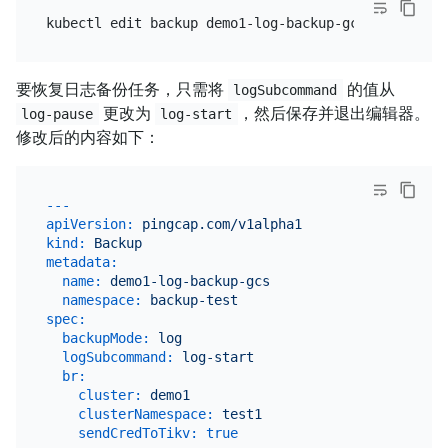
要恢复日志备份任务，只需将
的值从
logSubcommand
更改为
，然后保存并退出编辑器。
log-pause
log-start
修改后的内容如下：
---
apiVersion:
pingcap.com/v1alpha1
kind:
Backup
metadata:
name:
demo1-log-backup-gcs
namespace:
backup-test
spec:
backupMode:
log
logSubcommand:
log-start
br:
cluster:
demo1
clusterNamespace:
test1
sendCredToTikv:
true