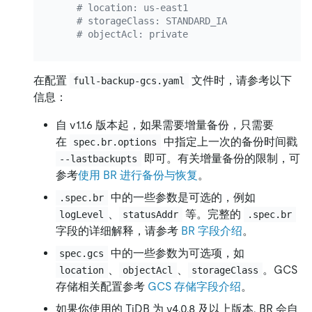
# location: us-east1
# storageClass: STANDARD_IA
# objectAcl: private
在配置
文件时，请参考以下
full-backup-gcs.yaml
信息：
自 v1.1.6 版本起，如果需要增量备份，只需要
在
中指定上一次的备份时间戳
spec.br.options
即可。有关增量备份的限制，可
--lastbackupts
参考
使用 BR 进行备份与恢复
。
中的一些参数是可选的，例如
.spec.br
、
等。完整的
logLevel
statusAddr
.spec.br
字段的详细解释，请参考
BR 字段介绍
。
中的一些参数为可选项，如
spec.gcs
、
、
。GCS
location
objectAcl
storageClass
存储相关配置参考
GCS 存储字段介绍
。
如果你使用的 TiDB 为 v4.0.8 及以上版本, BR 会自