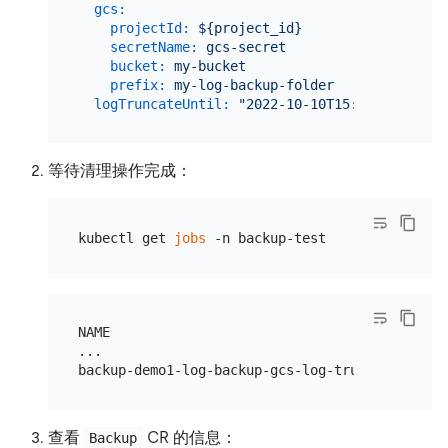
gcs:
projectId:
${project_id}
secretName:
gcs-secret
bucket:
my-bucket
prefix:
my-log-backup-folder
logTruncateUntil:
"2022-10-10T15:21:00+08:00
等待清理操作完成：
kubectl get 
jobs
NAME                                       COMP
...

查看
CR 的信息：
Backup