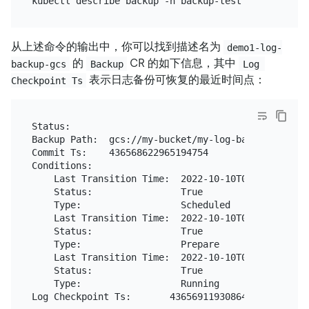
从上述命令的输出中，你可以找到描述名为
demo1-log-
的
CR 的如下信息，其中
backup-gcs
Backup
Log 
表示日志备份可恢复的最近时间点：
Checkpoint Ts
Status:

Backup Path:  gcs://my-bucket/my-log-backup-folder/
Commit Ts:    436568622965194754

Conditions:

    Last Transition Time:  2022-10-10T04:45:20Z

    Status:                True

    Type:                  Scheduled

    Last Transition Time:  2022-10-10T04:45:31Z

    Status:                True

    Type:                  Prepare

    Last Transition Time:  2022-10-10T04:45:31Z

    Status:                True

    Type:                  Running
