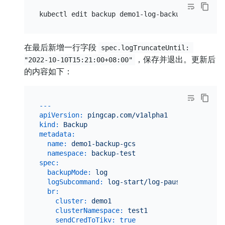
在最后新增一行字段
spec.logTruncateUntil: 
，保存并退出。更新后
"2022-10-10T15:21:00+08:00"
的内容如下：
---
apiVersion:
pingcap.com/v1alpha1
kind:
Backup
metadata:
name:
demo1-backup-gcs
namespace:
backup-test
spec:
backupMode:
log
logSubcommand:
log-start/log-pause/log-stop
br:
cluster:
demo1
clusterNamespace:
test1
sendCredToTikv:
true