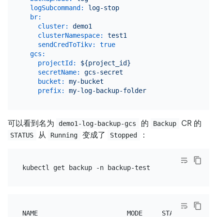
logSubcommand:
log-stop
br:
cluster:
demo1
clusterNamespace:
test1
sendCredToTikv:
true
gcs:
projectId:
${project_id}
secretName:
gcs-secret
bucket:
my-bucket
prefix:
my-log-backup-folder
可以看到名为
的
CR 的
demo1-log-backup-gcs
Backup
从
变成了
：
STATUS
Running
Stopped
NAME                       MODE     STATUS    ....
