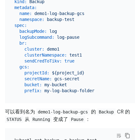
kind:
Backup
metadata:
name:
demo1-log-backup-gcs
namespace:
backup-test
spec:
backupMode:
log
logSubcommand:
log-pause
br:
cluster:
demo1
clusterNamespace:
test1
sendCredToTikv:
true
gcs:
projectId:
${project_id}
secretName:
gcs-secret
bucket:
my-bucket
prefix:
my-log-backup-folder
可以看到名为
的
CR 的
demo1-log-backup-gcs
Backup
从
变成了
：
STATUS
Running
Pause