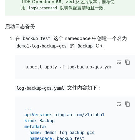
TiDB Operator v1.5.5、v1.6.1 及之后版本，推荐使
用
以确保配置清晰且一致。
logSubcommand
启动日志备份
在
这个 namespace 中创建一个名为
backup-test
的
CR。
demo1-log-backup-gcs
Backup
文件内容如下：
log-backup-gcs.yaml
---
apiVersion:
pingcap.com/v1alpha1
kind:
Backup
metadata:
name:
demo1-log-backup-gcs
namespace:
backup-test