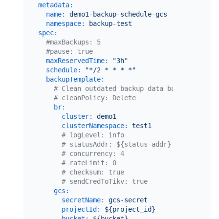
metadata:
name:
demo1-backup-schedule-gcs
namespace:
backup-test
spec:
#maxBackups: 5
#pause: true
maxReservedTime:
"3h"
schedule:
"*/2 * * * *"
backupTemplate:
# Clean outdated backup data based on maxB
# cleanPolicy: Delete
br:
cluster:
demo1
clusterNamespace:
test1
# logLevel: info
# statusAddr: ${status-addr}
# concurrency: 4
# rateLimit: 0
# checksum: true
# sendCredToTikv: true
gcs:
secretName:
gcs-secret
projectId:
${project_id}
bucket:
${bucket}