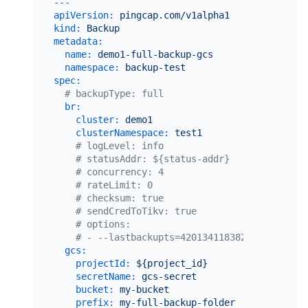
---
apiVersion:
pingcap.com/v1alpha1
kind:
Backup
metadata:
name:
demo1-full-backup-gcs
namespace:
backup-test
spec:
# backupType: full
br:
cluster:
demo1
clusterNamespace:
test1
# logLevel: info
# statusAddr: ${status-addr}
# concurrency: 4
# rateLimit: 0
# checksum: true
# sendCredToTikv: true
# options:
# - --lastbackupts=420134118382108673
gcs:
projectId:
${project_id}
secretName:
gcs-secret
bucket:
my-bucket
prefix:
my-full-backup-folder