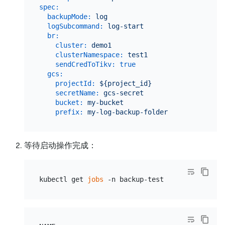
spec:
backupMode:
log
logSubcommand:
log-start
br:
cluster:
demo1
clusterNamespace:
test1
sendCredToTikv:
true
gcs:
projectId:
${project_id}
secretName:
gcs-secret
bucket:
my-bucket
prefix:
my-log-backup-folder
等待启动操作完成：
kubectl get 
jobs