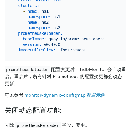
clusters:
-
name:
ns1
namespace:
ns1
-
name:
ns2
namespace:
ns2
prometheusReloader:
baseImage:
quay.io/prometheus-operator/prometh
version:
v0.49.0
imagePullPolicy:
IfNotPresent
配置变更后，TidbMonitor 会自动重
prometheusReloader
启。重启后，所有针对 Prometheus 的配置变更都会动态
更新。
可以参考
monitor-dynamic-configmap 配置示例
。
关闭动态配置功能
去除
字段并变更。
prometheusReloader