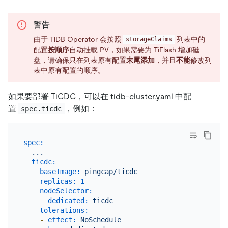
警告
由于 TiDB Operator 会按照
列表中的
storageClaims
配置
按顺序
自动挂载 PV，如果需要为 TiFlash 增加磁
盘，请确保只在列表原有配置
末尾添加
，并且
不能
修改列
表中原有配置的顺序。
如果要部署 TiCDC，可以在 tidb-cluster.yaml 中配
置
，例如：
spec.ticdc
spec:
...
ticdc:
baseImage:
pingcap/ticdc
replicas:
1
nodeSelector:
dedicated:
ticdc
tolerations:
-
effect:
NoSchedule