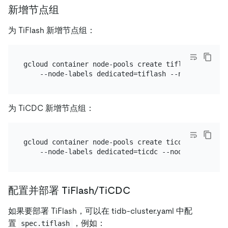
新增节点组
为 TiFlash 新增节点组：
gcloud container node-pools create tiflash --clust
为 TiCDC 新增节点组：
gcloud container node-pools create ticdc --cluster
配置并部署 TiFlash/TiCDC
如果要部署 TiFlash，可以在 tidb-cluster.yaml 中配
置
，例如：
spec.tiflash