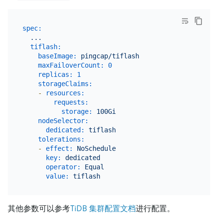
spec:
...
tiflash:
baseImage:
pingcap/tiflash
maxFailoverCount:
0
replicas:
1
storageClaims:
-
resources:
requests:
storage:
100Gi
nodeSelector:
dedicated:
tiflash
tolerations:
-
effect:
NoSchedule
key:
dedicated
operator:
Equal
value:
tiflash
其他参数可以参考
TiDB 集群配置文档
进行配置。