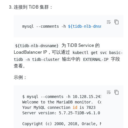
连接到 TiDB 集群：
mysql --comments -h 
${tidb-nlb-dnsname}
为 TiDB Service 的
${tidb-nlb-dnsname}
LoadBalancer IP，可以通过
kubectl get svc basic-
输出中的
字段
tidb -n tidb-cluster
EXTERNAL-IP
查看。
示例：
$ mysql --comments -h 10.128.15.243 -P 4000 -u 
Welcome to the MariaDB monitor.  Commands end w
Your MySQL connection 
id
 is 7823

Server version: 5.7.25-TiDB-v6.1.0 TiDB Server
Copyright (c) 2000, 2018, Oracle, MariaDB Corp