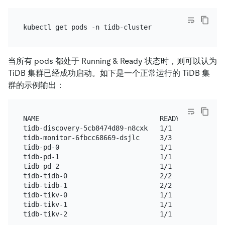
当所有 pods 都处于 Running & Ready 状态时，则可以认为
TiDB 集群已经成功启动。如下是一个正常运行的 TiDB 集
群的示例输出：
NAME                              READY   STATUS   
tidb-discovery-5cb8474d89-n8cxk   1/1     Running  
tidb-monitor-6fbcc68669-dsjlc     3/3     Running  
tidb-pd-0                         1/1     Running  
tidb-pd-1                         1/1     Running  
tidb-pd-2                         1/1     Running  
tidb-tidb-0                       2/2     Running  
tidb-tidb-1                       2/2     Running  
tidb-tikv-0                       1/1     Running  
tidb-tikv-1                       1/1     Running  