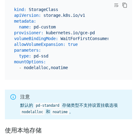
kind:
StorageClass
apiVersion:
storage.k8s.io/v1
metadata:
name:
pd-custom
provisioner:
kubernetes.io/gce-pd
volumeBindingMode:
WaitForFirstConsumer
allowVolumeExpansion:
true
parameters:
type:
pd-ssd
mountOptions:
-
nodelalloc,noatime
注意
默认的
存储类型不支持设置挂载选项
pd-standard
和
。
nodelalloc
noatime
使用本地存储