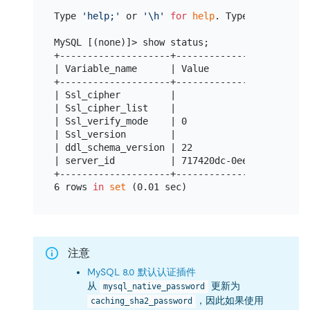
Type 
'help;'
 or 
'\h'
for
help
. Type 
'\c'
 to cl
MySQL [(none)]> show status;

+--------------------+-------------------------
| Variable_name      | Value                   
+--------------------+-------------------------
| Ssl_cipher         |                         
| Ssl_cipher_list    |                         
| Ssl_verify_mode    | 0                       
| Ssl_version        |                         
| ddl_schema_version | 22                      
| server_id          | 717420dc-0eeb-4d4a-951d-
+--------------------+-------------------------
6 rows 
in
set
注意
MySQL 8.0 默认认证插件
从
更新为
mysql_native_password
，因此如果使用
caching_sha2_password