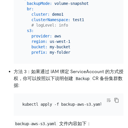
backupMode:
volume-snapshot
br:
cluster:
demo1
clusterNamespace:
test1
# logLevel: info
s3:
provider:
aws
region:
us-west-1
bucket:
my-bucket
prefix:
my-folder
方法 3：如果通过 IAM 绑定 ServiceAccount 的方式授
权，你可以按照以下说明创建
CR 备份集群数
Backup
据:
文件内容如下：
backup-aws-s3.yaml