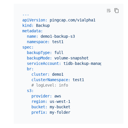
---
apiVersion:
pingcap.com/v1alpha1
kind:
Backup
metadata:
name:
demo1-backup-s3
namespace:
test1
spec:
backupType:
full
backupMode:
volume-snapshot
serviceAccount:
tidb-backup-manager
br:
cluster:
demo1
clusterNamespace:
test1
# logLevel: info
s3:
provider:
aws
region:
us-west-1
bucket:
my-bucket
prefix:
my-folder